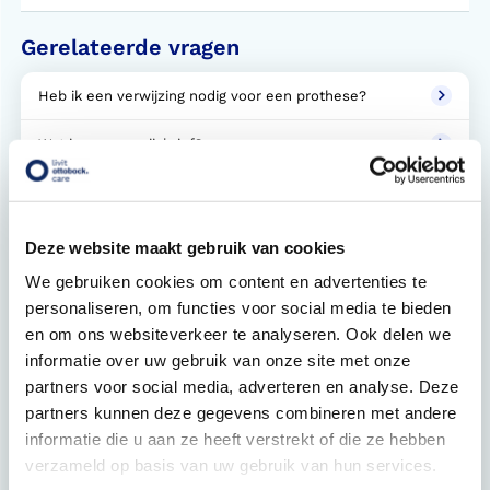
Gerelateerde vragen
Heb ik een verwijzing nodig voor een prothese?
Wat is een verwijsbrief?
Hoe wordt een prothese aangemeten?
Hoe leer ik een prothese dragen?
Deze website maakt gebruik van cookies
We gebruiken cookies om content en advertenties te
Hoe onderhoud ik mijn prothese?
personaliseren, om functies voor social media te bieden
en om ons websiteverkeer te analyseren. Ook delen we
Hoe lang heb ik garantie op een prothese?
informatie over uw gebruik van onze site met onze
Hoe kan ik mijn stomp het beste verzorgen?
partners voor social media, adverteren en analyse. Deze
partners kunnen deze gegevens combineren met andere
Wat zijn de onderdelen van een beenprothese?
informatie die u aan ze heeft verstrekt of die ze hebben
verzameld op basis van uw gebruik van hun services.
Hoe wordt een bovenbeenprothese bevestigd?