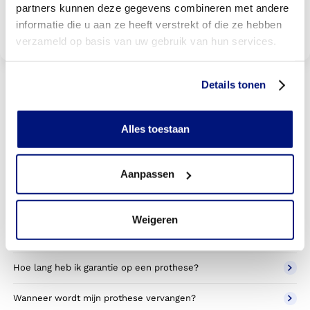
partners kunnen deze gegevens combineren met andere
informatie die u aan ze heeft verstrekt of die ze hebben
Bekijk vergoedingen
verzameld op basis van uw gebruik van hun services.
Details tonen
Veelgestelde vragen
Alles toestaan
Voor welke hulpmiddelen kan ik bij Livit Ottobock Care
terecht?
Aanpassen
Hoe wordt een prothese aangemeten?
Hoe leer ik een prothese dragen?
Weigeren
Hoe onderhoud ik mijn prothese?
Hoe lang heb ik garantie op een prothese?
Wanneer wordt mijn prothese vervangen?