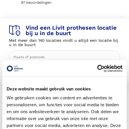
87
beoordelingen
Vind een Livit prothesen locatie
bij u in de buurt
Met meer dan 140 locaties vindt u altijd een locatie bij
u in de buurt
Livit vestiging zoeken
Deze website maakt gebruik van cookies
Wordt uw behandeling door uw
We gebruiken cookies om content en advertenties te
verzekering vergoed?
personaliseren, om functies voor social media te bieden
Selecteer uw verzekeraar om te kijken of u vergoed
en om ons websiteverkeer te analyseren. Ook delen we
wordt
informatie over uw gebruik van onze site met onze
partners voor social media, adverteren en analyse. Deze