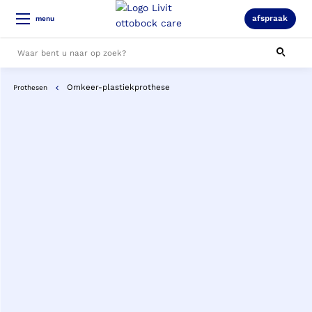
afspraak
menu
Omkeer-plastiekprothese
Prothesen
Alle resultaten