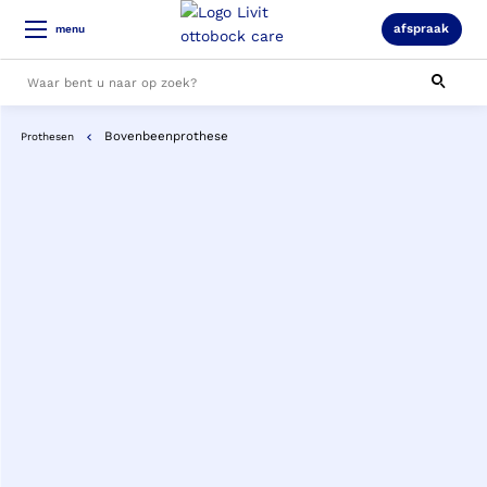
afspraak
menu
Bovenbeenprothese
Prothesen
Alle resultaten