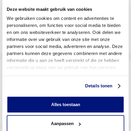
bij u in de buurt
Deze website maakt gebruik van cookies
Met meer dan 140 locaties vindt u altijd een locatie bij
u in de buurt
We gebruiken cookies om content en advertenties te
personaliseren, om functies voor social media te bieden
en om ons websiteverkeer te analyseren. Ook delen we
informatie over uw gebruik van onze site met onze
Livit vestiging zoeken
partners voor social media, adverteren en analyse. Deze
partners kunnen deze gegevens combineren met andere
informatie die u aan ze heeft verstrekt of die ze hebben
Wordt uw behandeling door uw
verzameld op basis van uw gebruik van hun services.
verzekering vergoed?
Selecteer uw verzekeraar om te kijken of u vergoed
wordt
Details tonen
Alles toestaan
Bekijk vergoedingen
Aanpassen