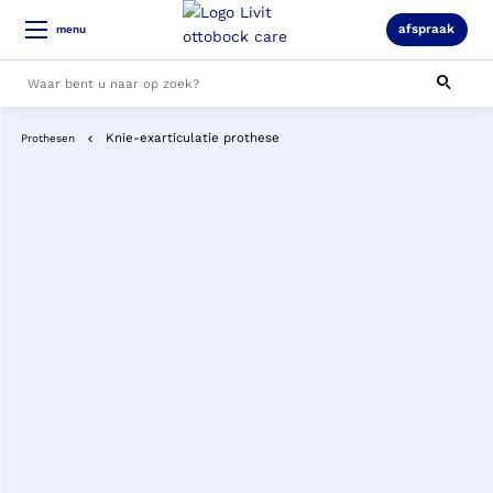
afspraak
menu
Knie-exarticulatie prothese
Prothesen
Alle resultaten