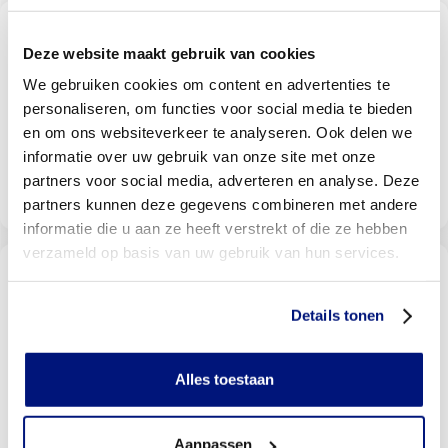
Vind een Livit prothesen locatie
bij u in de buurt
Deze website maakt gebruik van cookies
Met meer dan 140 locaties vindt u altijd een locatie bij
We gebruiken cookies om content en advertenties te
u in de buurt
personaliseren, om functies voor social media te bieden
en om ons websiteverkeer te analyseren. Ook delen we
informatie over uw gebruik van onze site met onze
partners voor social media, adverteren en analyse. Deze
Livit vestiging zoeken
partners kunnen deze gegevens combineren met andere
informatie die u aan ze heeft verstrekt of die ze hebben
verzameld op basis van uw gebruik van hun services.
Wordt uw behandeling door uw
verzekering vergoed?
Details tonen
Selecteer uw verzekeraar om te kijken of u vergoed
wordt
Alles toestaan
Bekijk vergoedingen
Aanpassen