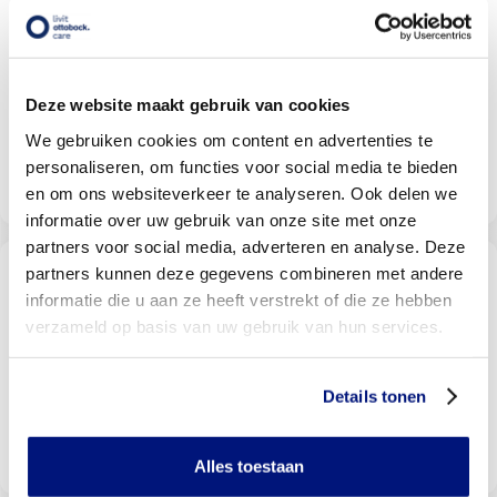
Vind een Livit orthesen en
braces locatie bij u in de buurt
Met meer dan 140 locaties vindt u altijd een locatie bij
u in de buurt
Deze website maakt gebruik van cookies
We gebruiken cookies om content en advertenties te
personaliseren, om functies voor social media te bieden
Livit vestiging zoeken
en om ons websiteverkeer te analyseren. Ook delen we
informatie over uw gebruik van onze site met onze
partners voor social media, adverteren en analyse. Deze
partners kunnen deze gegevens combineren met andere
Wordt uw behandeling door uw
verzekering vergoed?
informatie die u aan ze heeft verstrekt of die ze hebben
Selecteer uw verzekeraar om te kijken of u vergoed
verzameld op basis van uw gebruik van hun services.
wordt
Details tonen
Bekijk vergoedingen
Alles toestaan