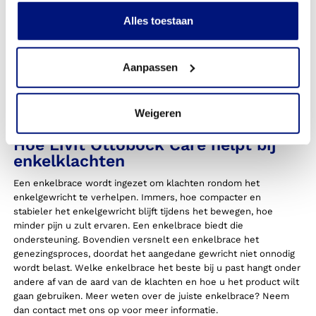
Hulp bij enkelklachten
Alles toestaan
De meeste enkelklachten ontstaan door onverwachte
bewegingen, waarvan verstuiking de meest voorkomende is. Dit
wordt ook wel verzwikking genoemd, en is pijn die je voelt
Aanpassen
doordat de buitenbanden van het gewricht te ver uitrekken of
scheuren. Deze klachten zijn te behandelen door een
fysiotherapeut. Verder moet uw enkel rust krijgen om de pijn te
Weigeren
verminderen en herstel te bevorderen.
Hoe Livit Ottobock Care helpt bij
enkelklachten
Een enkelbrace wordt ingezet om klachten rondom het
enkelgewricht te verhelpen. Immers, hoe compacter en
stabieler het enkelgewricht blijft tijdens het bewegen, hoe
minder pijn u zult ervaren. Een enkelbrace biedt die
ondersteuning. Bovendien versnelt een enkelbrace het
genezingsproces, doordat het aangedane gewricht niet onnodig
wordt belast. Welke enkelbrace het beste bij u past hangt onder
andere af van de aard van de klachten en hoe u het product wilt
gaan gebruiken. Meer weten over de juiste enkelbrace? Neem
dan contact met ons op voor meer informatie.