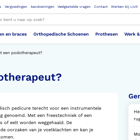
s
Vergoedingen
Aandoeningen
Veelgestelde vragen
Contact
Werken bij Livit
en en braces
Orthopedische Schoenen
Prothesen
Werk &
le resultaten
et een podotherapeut?
dotherapeut?
Therapeutisch Elastische
Veiligheidsschoenen –
Sem
Ste
3D geprinte steunzolen
Been Knie
Bovenbeenprothese
Ste
Enk
Cos
Orthopedische Schoenen OSA
Arm
Kousen (klasse 2)
Werknemer
OS
Vei
Ger
Ste
Hoofd Nek
Hand & Vinger prothese
Pol
Heu
Badschoenen
Ort
Vei
isch pedicure terecht voor een instrumentele
He
ng genoemd. Met een freestechniek of een
Rug
Sch
Sch
ru
Verbandschoen
Wer
ns of eelt worden weggehaald. De
 de oorzaken van je voetklachten en kan je
Mo
rkomen.