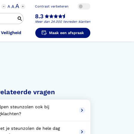
A
A
A
Contrast verbeteren
8.3
Meer dan 24.000 tevreden klanten
 Veiligheid
Maak een afspraak
i-Orthopedische Schoenen
unzolen in
unzolen voor Sport
el Voet
metische Prothese
kousen
B
ligheidsschoenen
elateerde vragen
unzolen in
s Hand Duim
pprothese
hopedische Pantoffels
ligheidsschoenen
lpen steunzolen ook bij
ouder
ouderprothese
gklachten?
k en Veiligheid
et je steunzolen de hele dag