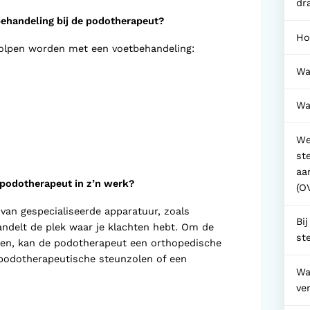
dr
ehandeling bij de podotherapeut?
Ho
olpen worden met een voetbehandeling:
Wa
Wa
We
st
aa
 podotherapeut in z’n werk?
(O
an gespecialiseerde apparatuur, zoals
Bi
andelt de plek waar je klachten hebt. Om de
st
ken, kan de podotherapeut een orthopedische
 podotherapeutische steunzolen of een
Wa
ve