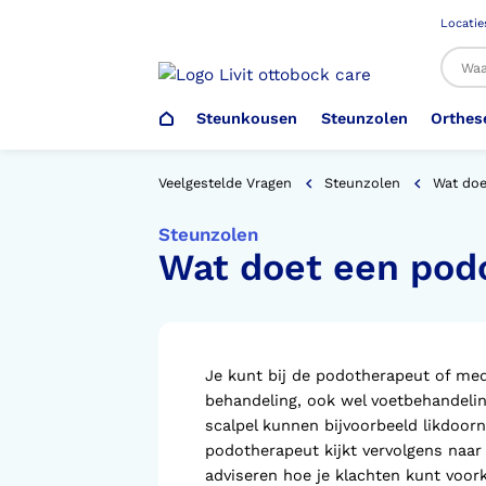
Locatie
Steunkousen
Steunzolen
Orthes
Al
Veelgestelde Vragen
Steunzolen
Wat do
Steunzolen
Wat doet een po
Veiligheidsschoenen –
Steunzolen
Arm Elleboog
Armprothese
Steunkousen (klasse 1)
Schoenencatalogus
Werkgever
Heup Bekken Lies
Elleboogprothese
Voetdrukmeting
Aantrekhulpen
Ambulo
Je kunt bij de podotherapeut of med
behandeling, ook wel voetbehandeli
Romp Buik
Onderbeenprothese
Orthopedische Voorziening aan
scalpel kunnen bijvoorbeeld likdoor
Confectieschoen (OVAC)
podotherapeut kijkt vervolgens naar
adviseren hoe je klachten kunt voo