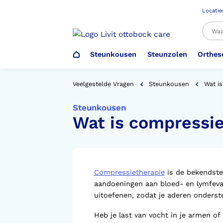
Locatie
Steunkousen
Steunzolen
Orthes
Al
Veelgestelde Vragen
Steunkousen
Wat i
Steunkousen
Wat is compressi
Veiligheidsschoenen –
Steunzolen
Arm Elleboog
Armprothese
Steunkousen (klasse 1)
Schoenencatalogus
Werkgever
Heup Bekken Lies
Elleboogprothese
Voetdrukmeting
Aantrekhulpen
Ambulo
Compressietherapie
is de bekendste
aandoeningen aan bloed- en lymfeva
Romp Buik
Onderbeenprothese
Orthopedische Voorziening aan
uitoefenen, zodat je aderen onders
Confectieschoen (OVAC)
Heb je last van vocht in je armen of