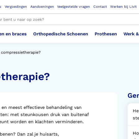
s
Vergoedingen
Aandoeningen
Veelgestelde vragen
Contact
Werken bij Livit
en en braces
Orthopedische Schoenen
Prothesen
Werk &
le resultaten
s compressietherapie?
etherapie?
Therapeutisch Elastische
Veiligheidsschoenen –
Sem
Ste
3D geprinte steunzolen
Been Knie
Bovenbeenprothese
Ste
Enk
Cos
Orthopedische Schoenen OSA
Arm
Kousen (klasse 2)
Werknemer
OS
Vei
Ger
Ste
Hoofd Nek
Hand & Vinger prothese
Pol
Heu
Badschoenen
Ort
Vei
 en meest effectieve behandeling van
He
ten: met steunkousen druk van buitenaf
Rug
Sch
Sch
st
Verbandschoen
Wer
teunt worden en klachten verminderen.
Ho
 benen? Dan zal je huisarts,