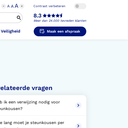
A
A
A
Contrast verbeteren
8.3
Meer dan 24.000 tevreden klanten
 Veiligheid
Maak een afspraak
i-Orthopedische Schoenen
unzolen in
unzolen voor Sport
el Voet
metische Prothese
kousen
B
ligheidsschoenen
elateerde vragen
unzolen in
s Hand Duim
pprothese
hopedische Pantoffels
ligheidsschoenen
b ik een verwijzing nodig voor
ouder
ouderprothese
eunkousen?
k en Veiligheid
e lang moet je steunkousen per