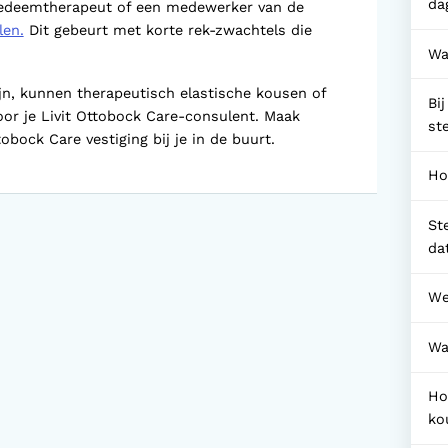
da
oedeemtherapeut of een medewerker van de
len.
Dit gebeurt met korte rek-zwachtels die
Wa
ijn, kunnen therapeutisch elastische kousen of
Bi
or je Livit Ottobock Care-consulent. Maak
st
tobock Care vestiging bij je in de buurt.
Ho
St
da
We
Wa
Ho
ko