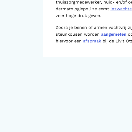
Voorlopige orthopedische
thuiszorgmedewerker, huid- en/of 
schoenen (VLOS)
dermatologiepoli ze eerst
inzwachte
zeer hoge druk geven.
Zodra je benen of armen vochtvrij z
steunkousen worden
aangemeten
do
hiervoor een
afspraak
bij de Livit Ot