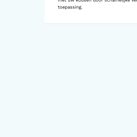
met uw kousen door lichamelijke ver
Voorlopige orthopedische
schoenen (VLOS)
toepassing.