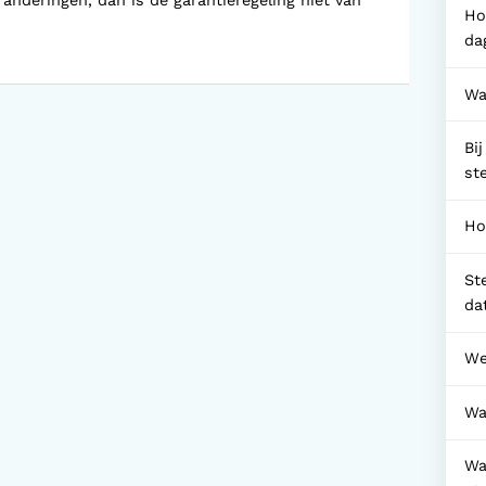
anderingen, dan is de garantieregeling niet van
Ho
da
Wa
Bi
st
Ho
St
da
We
Wa
Wa