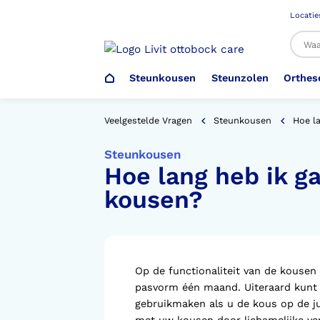
Locatie
Steunkousen
Steunzolen
Orthes
Al
Veelgestelde Vragen
Steunkousen
Hoe l
Steunkousen
Hoe lang heb ik g
Veiligheidsschoenen –
Steunzolen
Arm Elleboog
Armprothese
Steunkousen (klasse 1)
Schoenencatalogus
Werkgever
kousen?
Heup Bekken Lies
Elleboogprothese
Voetdrukmeting
Aantrekhulpen
Ambulo
Romp Buik
Onderbeenprothese
Orthopedische Voorziening aan
Op de functionaliteit van de kousen
Confectieschoen (OVAC)
pasvorm één maand. Uiteraard kunt u
gebruikmaken als u de kous op de j