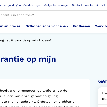
s
Vergoedingen
Aandoeningen
Veelgestelde vragen
Contact
Werken bij Livit
en en braces
Orthopedische Schoenen
Prothesen
Werk &
le resultaten
ang heb ik garantie op mijn kousen?
arantie op mijn
Therapeutisch Elastische
Veiligheidsschoenen –
Sem
Ste
3D geprinte steunzolen
Been Knie
Bovenbeenprothese
Ste
Enk
Cos
Orthopedische Schoenen OSA
Arm
Kousen (klasse 2)
Werknemer
OS
Vei
Ste
Hoofd Nek
Hand & Vinger prothese
Pol
Heu
Badschoenen
Ort
Vei
Ger
Rug
Sch
Sch
 heeft u drie maanden garantie en op de
Verbandschoen
Wer
He
 alleen van onze garantieregeling
st
uiste manier gebruikt. Ontstaan er problemen