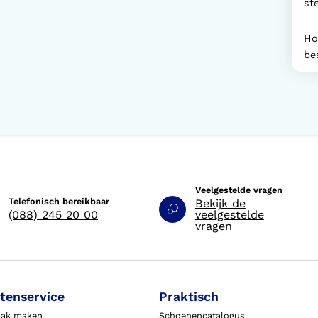
st
Ho
be
Veelgestelde vragen
Telefonisch bereikbaar
Bekijk de
(088) 245 20 00
veelgestelde
vragen
tenservice
Praktisch
aak maken
Schoenencatalogus