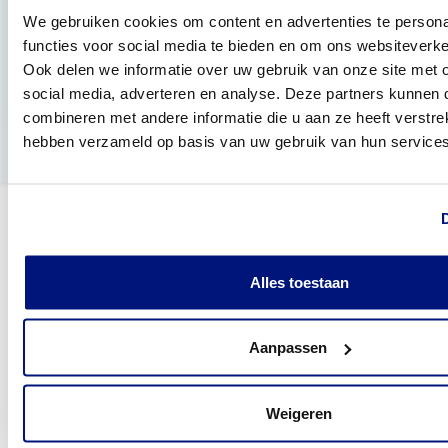
Hoe lang heb ik garantie op mijn kousen?
We gebruiken cookies om content en advertenties te persona
functies voor social media te bieden en om ons websiteverke
Wat is de levertijd van mijn steunkousen?
Ook delen we informatie over uw gebruik van onze site met 
Hoe kan ik mijn steunkousen het beste
social media, adverteren en analyse. Deze partners kunnen
onderhouden?
combineren met andere informatie die u aan ze heeft verstrek
hebben verzameld op basis van uw gebruik van hun services
Alles toestaan
Telefonisch bereikbaar
(088) 245 20 00
Aanpassen
Veelgestelde vragen
Bekijk de veelgestelde vragen
Weigeren
8.3