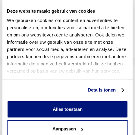
Vind een Livit prothesen locatie
bij u in de buurt
Deze website maakt gebruik van cookies
Met meer dan 140 locaties vindt u altijd een locatie bij
u in de buurt
We gebruiken cookies om content en advertenties te
personaliseren, om functies voor social media te bieden
en om ons websiteverkeer te analyseren. Ook delen we
informatie over uw gebruik van onze site met onze
Livit vestiging zoeken
partners voor social media, adverteren en analyse. Deze
partners kunnen deze gegevens combineren met andere
informatie die u aan ze heeft verstrekt of die ze hebben
verzameld op basis van uw gebruik van hun services.
Wordt uw behandeling door uw
verzekering vergoed?
Selecteer uw verzekeraar om te kijken of u vergoed
Details tonen
wordt
Alles toestaan
Bekijk vergoedingen
Aanpassen