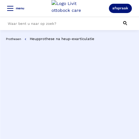
afspraak
menu
Heupprothese na heup-exarticulatie
Prothesen
Alle resultaten