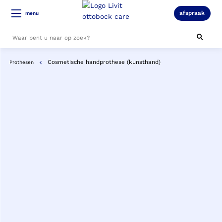
afspraak
menu
Cosmetische handprothese (kunsthand)
Prothesen
Alle resultaten