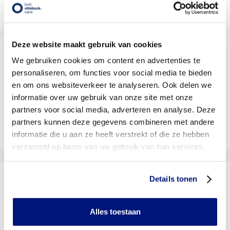
87
beoordelingen
Deze website maakt gebruik van cookies
Vind een Livit prothesen locatie
bij u in de buurt
We gebruiken cookies om content en advertenties te
personaliseren, om functies voor social media te bieden
Met meer dan 140 locaties vindt u altijd een locatie bij
u in de buurt
en om ons websiteverkeer te analyseren. Ook delen we
informatie over uw gebruik van onze site met onze
partners voor social media, adverteren en analyse. Deze
partners kunnen deze gegevens combineren met andere
Livit vestiging zoeken
informatie die u aan ze heeft verstrekt of die ze hebben
verzameld op basis van uw gebruik van hun services.
Wordt uw behandeling door uw
Details tonen
verzekering vergoed?
Selecteer uw verzekeraar om te kijken of u vergoed
wordt
Alles toestaan