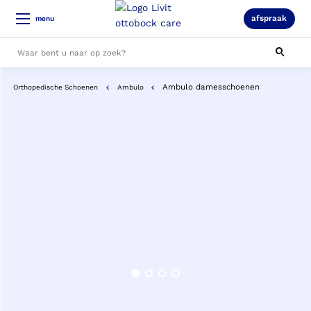
afspraak
menu
Ambulo damesschoenen
Orthopedische Schoenen
Ambulo
Alle resultaten