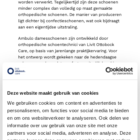
worden verwerkt. Tegelijkertijd zijn deze schoenen
minder complex dan volledig op maat gemaakte
orthopedische schoenen. De manier van produceren
ligt dichter bij confectieschoenen, wat ook bijdraagt
aan een eigentijdse uitstraling.
Ambulo damesschoenen zijn ontwikkeld door
orthopedische schoentechnici van Livit Ottobock
Care, op basis van jarenlange praktijkervaring. Voor
het ontwerp wordt gekeken naar de hedendaagse
schoenenmode, zodat comfort en uiterlijk hand in
hand gaan.
De schoenen worden geproduceerd met behulp van
zorgvuldig ontworpen indicatieleesten. Hierdoor zijn
Deze website maakt gebruik van cookies
ze geschikt voor veelvoorkomende voetproblemen,
zoals hallux valgus of platvoeten (pes plano valgus).
We gebruiken cookies om content en advertenties te
Wat maakt Ambulo®
personaliseren, om functies voor social media te bieden
damesschoenen uniek?
en om ons websiteverkeer te analyseren. Ook delen we
informatie over uw gebruik van onze site met onze
Goede pasvorm voor optimale ondersteuning
partners voor social media, adverteren en analyse. Deze
en stabiliteit
Doordachte modellen die gemakkelijk aan en