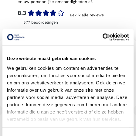
en uw persoonlijke omstandigheden af.
8.3
Bekijk alle reviews
577
beoordelingen
Vind een Livit orthesen en
braces locatie bij u in de buurt
Deze website maakt gebruik van cookies
Met meer dan 140 locaties vindt u altijd een locatie bij
u in de buurt
We gebruiken cookies om content en advertenties te
personaliseren, om functies voor social media te bieden
en om ons websiteverkeer te analyseren. Ook delen we
informatie over uw gebruik van onze site met onze
Livit vestiging zoeken
partners voor social media, adverteren en analyse. Deze
partners kunnen deze gegevens combineren met andere
informatie die u aan ze heeft verstrekt of die ze hebben
verzameld op basis van uw gebruik van hun services.
Wordt uw behandeling door uw
verzekering vergoed?
Selecteer uw verzekeraar om te kijken of u vergoed