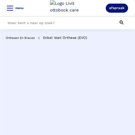
afspraak
menu
Enkel Voet Orthese (EVO)
Orthesen En Braces
Alle resultaten