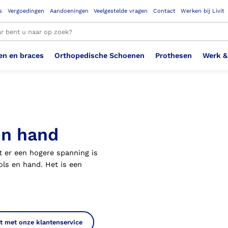
s
Vergoedingen
Aandoeningen
Veelgestelde vragen
Contact
Werken bij Livit
en en braces
Orthopedische Schoenen
Prothesen
Werk &
le resultaten
Therapeutisch Elastische
Veiligheidsschoenen –
Sem
Ste
3D geprinte steunzolen
Been Knie
Bovenbeenprothese
Ste
Enk
Cos
Orthopedische Schoenen OSA
Arm
en hand
Kousen (klasse 2)
Werknemer
OS
Vei
 er een hogere spanning is
Ste
Hoofd Nek
Hand & Vinger prothese
Pol
Heu
Badschoenen
Ort
Vei
ols en hand. Het is een
Rug
Sch
Sch
Verbandschoen
Wer
t met onze klantenservice