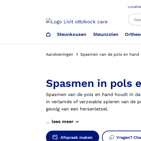
Locatie
Steunkousen
Steunzolen
Orthes
Al
Aandoeningen
Spasmen van de pols en hand
Veiligheidsschoenen –
Steunzolen
Arm Elleboog
Armprothese
Steunkousen (klasse 1)
Schoenencatalogus
Spasmen in pols 
Werkgever
Spasmen van de pols en hand houdt in dat
Heup Bekken Lies
Elleboogprothese
Voetdrukmeting
Aantrekhulpen
Ambulo
in verlamde of verzwakte spieren van de p
gevolg van een hersenletsel.
Romp Buik
Onderbeenprothese
Orthopedische Voorziening aan
…
lees meer
Confectieschoen (OVAC)
Afspraak maken
Vragen? Cha