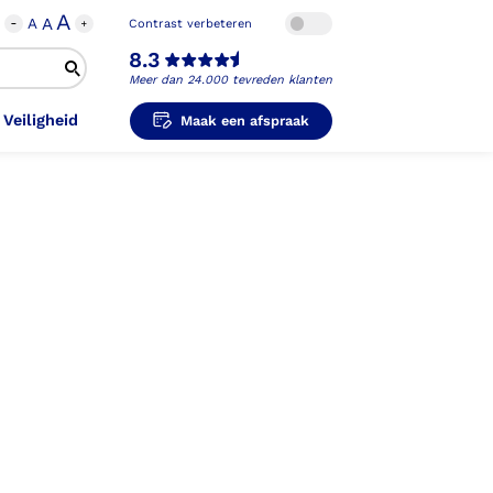
A
A
A
Contrast verbeteren
8.3
Meer dan 24.000 tevreden klanten
 Veiligheid
Maak een afspraak
i-Orthopedische Schoenen
unzolen in
unzolen voor Sport
el Voet
metische Prothese
kousen
B
ligheidsschoenen
unzolen in
s Hand Duim
pprothese
hopedische Pantoffels
ligheidsschoenen
ouder
ouderprothese
k en Veiligheid