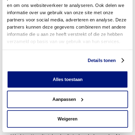
en om ons websiteverkeer te analyseren. Ook delen we
informatie over uw gebruik van onze site met onze
partners voor social media, adverteren en analyse. Deze
partners kunnen deze gegevens combineren met andere
informatie die u aan ze heeft verstrekt of die ze hebben
verzameld op basis van uw gebruik van hun services.
Details tonen
Alles toestaan
Aanpassen
Hulp bij klachten aan de nek
Weigeren
Driekwart van de mensen krijgt door overbelasting te maken met