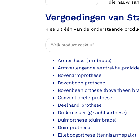
Voorlopige orthopedische
die nauw sa
schoenen (VLOS)
Vergoedingen van St
Kies uit één van de onderstaande produ
Armorthese (armbrace)
Armverlengende aantrekhulpmidd
Bovenarmprothese
Bovenbeen prothese
Bovenbeen orthese (bovenbeen br
Conventionele prothese
Deelhand prothese
Drukmasker (gezichtsorthese)
Duimorthese (duimbrace)
Duimprothese
Elleboogorthese (tennisarmspalk)