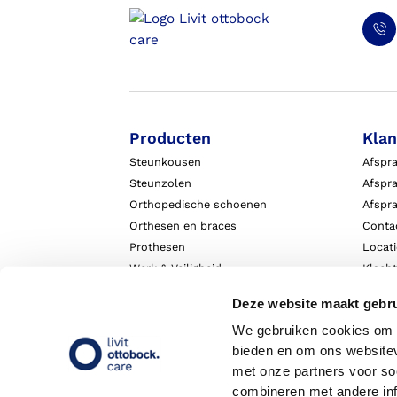
Producten
Klan
Steunkousen
Afspr
Steunzolen
Afspra
Orthopedische schoenen
Afspr
Orthesen en braces
Conta
Prothesen
Locat
Werk & Veiligheid
Klach
Exopulse suit
Garant
Deze website maakt gebru
We gebruiken cookies om c
bieden en om ons websitev
met onze partners voor so
combineren met andere inf