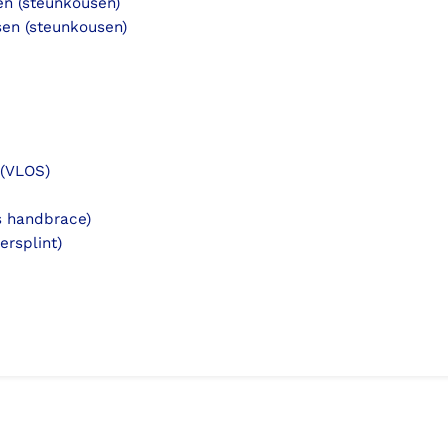
en (steunkousen)
sen (steunkousen)
 (VLOS)
ls handbrace)
versplint)