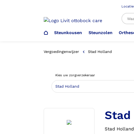
Locatie
Steunkousen
Steunzolen
Orthes
Al
Vergoedingenwijzer
Stad Holland
Veiligheidsschoenen –
Steunzolen
Arm Elleboog
Armprothese
Steunkousen (klasse 1)
Schoenencatalogus
Kies uw zorgverzekeraar
Werkgever
Heup Bekken Lies
Elleboogprothese
Voetdrukmeting
Aantrekhulpen
Ambulo
Romp Buik
Onderbeenprothese
Stad
Orthopedische Voorziening aan
Confectieschoen (OVAC)
Stad Holland