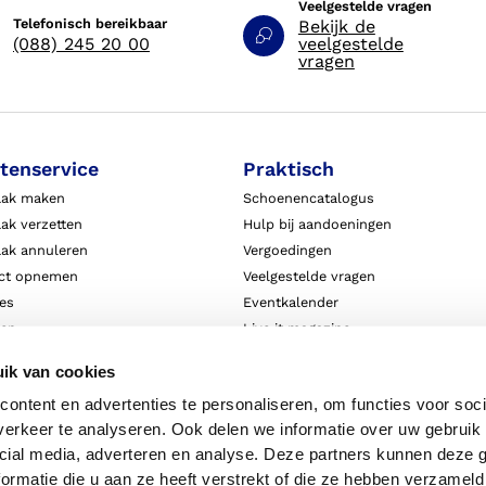
Veelgestelde vragen
Telefonisch bereikbaar
Bekijk de
(088) 245 20 00
veelgestelde
vragen
tenservice
Praktisch
aak maken
Schoenencatalogus
ak verzetten
Hulp bij aandoeningen
aak annuleren
Vergoedingen
ct opnemen
Veelgestelde vragen
ies
Eventkalender
ten
Live it magazine
ie en aansprakelijkheid
Klantverhalen
ik van cookies
Algemene Bedrijfsinformatie
ontent en advertenties te personaliseren, om functies voor soci
Algemene voorwaarden
erkeer te analyseren. Ook delen we informatie over uw gebruik 
Privacy
cial media, adverteren en analyse. Deze partners kunnen deze
ormatie die u aan ze heeft verstrekt of die ze hebben verzameld