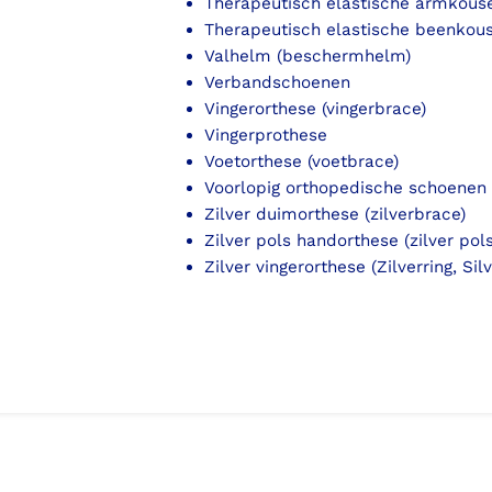
Therapeutisch elastische armkous
Therapeutisch elastische beenkou
Valhelm (beschermhelm)
Verbandschoenen
Vingerorthese (vingerbrace)
Vingerprothese
Voetorthese (voetbrace)
Voorlopig orthopedische schoenen
Zilver duimorthese (zilverbrace)
Zilver pols handorthese (zilver po
Zilver vingerorthese (Zilverring, Sil