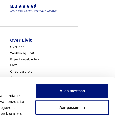
8.3
Meer dan 24.000 tevreden klanten
Over Livit
Over ons
Werken bij Livit
Expertisegebieden
MVO
Onze partners
Steunkousen.nl
Blessurewijzer.nl
VoetExpert
Alles toestaan
al media te
Nieuws
van onze site
Innovatie & Onderzoek
 gegevens
Aanpassen
Livit Zorgprofessionals
 op basis van