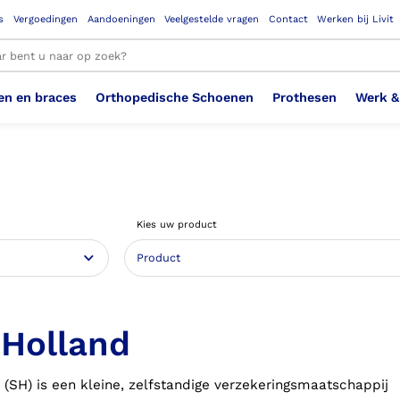
s
Vergoedingen
Aandoeningen
Veelgestelde vragen
Contact
Werken bij Livit
en en braces
Orthopedische Schoenen
Prothesen
Werk &
le resultaten
Therapeutisch Elastische
Veiligheidsschoenen –
Sem
Ste
3D geprinte steunzolen
Been Knie
Bovenbeenprothese
Ste
Enk
Cos
Orthopedische Schoenen OSA
Arm
Kies uw product
Kousen (klasse 2)
Werknemer
OS
Vei
Ste
Hoofd Nek
Hand & Vinger prothese
Pol
Heu
Badschoenen
Ort
Vei
Rug
Sch
Sch
 Holland
Verbandschoen
Wer
 (SH) is een kleine, zelfstandige verzekeringsmaatschappij