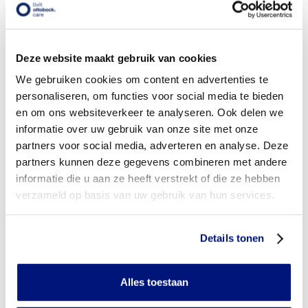
vergoeding via mijn zorgverzekeraar?
Wordt mijn enkelorthese vergoed uit de basisverzekering?
Deze website maakt gebruik van cookies
Wordt mijn enkelorthese vergoed vanuit een aanvullende
We gebruiken cookies om content en advertenties te
verzekering?
personaliseren, om functies voor social media te bieden
en om ons websiteverkeer te analyseren. Ook delen we
Is de enkelorthese individueel vervaardigd of verkrijgbaar in
informatie over uw gebruik van onze site met onze
confectie standaard uitvoeringen?
partners voor social media, adverteren en analyse. Deze
Is de enkelorthese mijn eigendom?
partners kunnen deze gegevens combineren met andere
informatie die u aan ze heeft verstrekt of die ze hebben
Wanneer mag mijn enkelorthese vervangen worden?
verzameld op basis van uw gebruik van hun services.
Heb ik voor het laten aanmeten van een enkelorthese
toestemming nodig van mijn zorgverzekeraar?
Details tonen
Kan ik een reserve enkelorthese vergoed krijgen?
Alles toestaan
Wat valt er binnen de vergoeding van een enkelorthese?