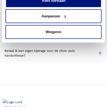
Alles toestaan
Kan ik een reserve zilver pols handorthese vergoed
krijgen?
Aanpassen
Wat valt er binnen de vergoeding van een zilver pols
handorthese?
Weigeren
Wordt een zilver pols handorthese die ik gebruik voor
sporten betaald door mijn zorgverzekering?
Betaal ik een eigen bijdrage voor de zilver pols
handorthese?