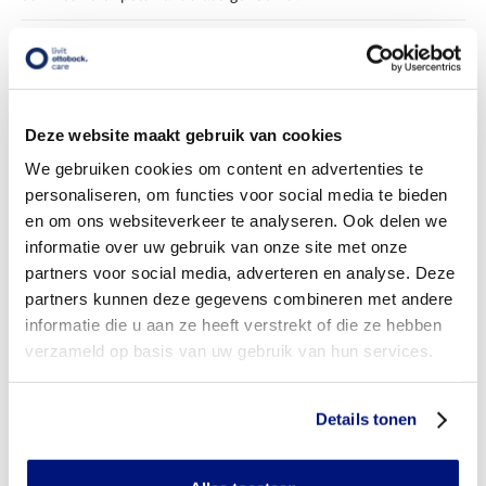
Wanneer komt mijn zilver pols handorthese NIET in
aanmerking voor vergoeding via mijn zorgverzekeraar?
Wordt mijn zilver pols handorthese vergoed uit de
Deze website maakt gebruik van cookies
basisverzekering?
We gebruiken cookies om content en advertenties te
Wordt mijn zilver pols handorthese vergoed vanuit een
personaliseren, om functies voor social media te bieden
aanvullende verzekering?
en om ons websiteverkeer te analyseren. Ook delen we
informatie over uw gebruik van onze site met onze
Is de zilver pols handorthese individueel vervaardigd of
partners voor social media, adverteren en analyse. Deze
verkrijgbaar in confectie standaard uitvoeringen?
partners kunnen deze gegevens combineren met andere
Is de zilver pols handorthese mijn eigendom?
informatie die u aan ze heeft verstrekt of die ze hebben
verzameld op basis van uw gebruik van hun services.
Wanneer mag mijn zilver pols handorthese vervangen
worden?
Details tonen
Heb ik voor het laten aanmeten van een zilver pols
handorthese toestemming nodig van mijn zorgverzekeraar?