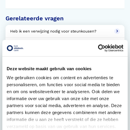
Gerelateerde vragen
Heb ik een verwijzing nodig voor steunkousen?
Hoe lang moet je steunkousen per dag dragen?
Wat is een verwijsbrief?
Deze website maakt gebruik van cookies
Bij welke klachten helpen steunkousen?
We gebruiken cookies om content en advertenties te
Hoe werkt Doff & Donner?
personaliseren, om functies voor social media te bieden
en om ons websiteverkeer te analyseren. Ook delen we
Steunkousen aanmeten. Hoe werkt dat?
informatie over uw gebruik van onze site met onze
partners voor social media, adverteren en analyse. Deze
Welke soorten steunkousen zijn er?
partners kunnen deze gegevens combineren met andere
informatie die u aan ze heeft verstrekt of die ze hebben
Wat zijn drukklassen 1, 2, 3 en 4?
verzameld op basis van uw gebruik van hun services.