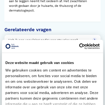
aan te leggen neemt het oedeem af. Het zwachtelen
wordt gedaan door je huisarts, de thuiszorg of de
dermatologiepoli.
Gerelateerde vragen
Heb ik een verwijzing nodig voor steunkousen?
Hoe lang moet je steunkousen per dag dragen?
Wat is een verwijsbrief?
Deze website maakt gebruik van cookies
We gebruiken cookies om content en advertenties te
Bij welke klachten helpen steunkousen?
personaliseren, om functies voor social media te bieden
en om ons websiteverkeer te analyseren. Ook delen we
Hoe werkt Doff & Donner?
informatie over uw gebruik van onze site met onze
Steunkousen aanmeten. Hoe werkt dat?
partners voor social media, adverteren en analyse. Deze
partners kunnen deze gegevens combineren met andere
Welke soorten steunkousen zijn er?
informatie die u aan ze heeft verstrekt of die ze hebben