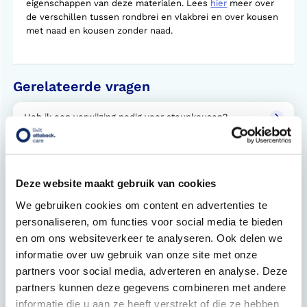
eigenschappen van deze materialen. Lees
hier
meer over
de verschillen tussen rondbrei en vlakbrei en over kousen
met naad en kousen zonder naad.
Gerelateerde vragen
Heb ik een verwijzing nodig voor steunkousen?
Hoe lang moet je steunkousen per dag dragen?
Wat is een verwijsbrief?
Deze website maakt gebruik van cookies
We gebruiken cookies om content en advertenties te
Bij welke klachten helpen steunkousen?
personaliseren, om functies voor social media te bieden
en om ons websiteverkeer te analyseren. Ook delen we
Hoe werkt Doff & Donner?
informatie over uw gebruik van onze site met onze
Steunkousen aanmeten. Hoe werkt dat?
partners voor social media, adverteren en analyse. Deze
partners kunnen deze gegevens combineren met andere
Welke soorten steunkousen zijn er?
informatie die u aan ze heeft verstrekt of die ze hebben