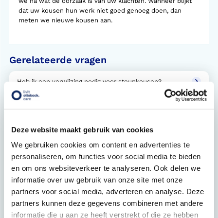
we na wat de oorzaak is van uw klachten. Wanneer blijkt
dat uw kousen hun werk niet goed genoeg doen, dan
meten we nieuwe kousen aan.
Gerelateerde vragen
Heb ik een verwijzing nodig voor steunkousen?
Hoe lang moet je steunkousen per dag dragen?
Wat is een verwijsbrief?
Deze website maakt gebruik van cookies
We gebruiken cookies om content en advertenties te
Bij welke klachten helpen steunkousen?
personaliseren, om functies voor social media te bieden
Hoe werkt Doff & Donner?
en om ons websiteverkeer te analyseren. Ook delen we
informatie over uw gebruik van onze site met onze
Steunkousen aanmeten. Hoe werkt dat?
partners voor social media, adverteren en analyse. Deze
partners kunnen deze gegevens combineren met andere
Welke soorten steunkousen zijn er?
informatie die u aan ze heeft verstrekt of die ze hebben