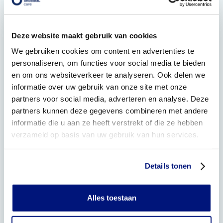
Ondertussen…
Maken wij uw orthopedische schoenen op maat.
Deze website maakt gebruik van cookies
Afhankelijk van de gekozen schoenen duurt dit vier tot zes
weken.
We gebruiken cookies om content en advertenties te
Stap 3 – uw nieuwe orthopedische
personaliseren, om functies voor social media te bieden
schoenen
en om ons websiteverkeer te analyseren. Ook delen we
informatie over uw gebruik van onze site met onze
Duur: ± 30 minuten
partners voor social media, adverteren en analyse. Deze
Uw nieuwe orthopedische schoenen zijn klaar om te
partners kunnen deze gegevens combineren met andere
passen. De adviseur controleert of alles naar wens is en
informatie die u aan ze heeft verstrekt of die ze hebben
vertelt u hoe u uw schoenen het beste kunt inlopen en
verzameld op basis van uw gebruik van hun services.
onderhouden.
Stap 4 – nazorg
Details tonen
Wij vinden het belangrijk dat u profijt heeft van uw
schoenen en dat deze u goed blijven ondersteunen. Wij
nodigen u daarom jaarlijks uit voor een controle-afspraak.
Alles toestaan
Heeft u tussentijds klachten of vragen? Neem dan direct
contact op met onze klantenservice.