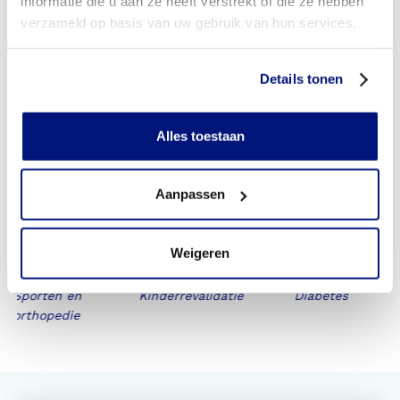
informatie die u aan ze heeft verstrekt of die ze hebben
verzameld op basis van uw gebruik van hun services.
Monique de Folter
sen
Receptionist
Details tonen
Alles toestaan
Aanpassen
Deskundigheid en innovatie
Onze expertisegebieden
Weigeren
Sporten en
Kinderrevalidatie
Diabetes
orthopedie