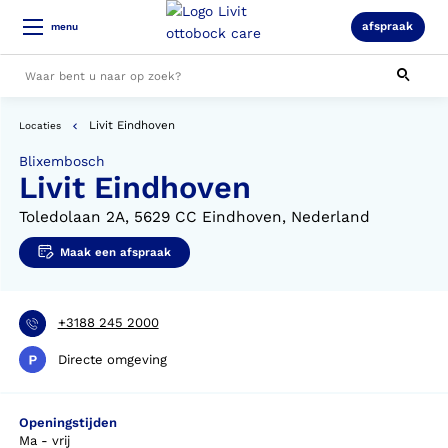
afspraak
menu
Livit Eindhoven
Locaties
Alle resultaten
Blixembosch
Livit Eindhoven
Toledolaan 2A, 5629 CC Eindhoven, Nederland
Maak een afspraak
+3188 245 2000
Directe omgeving
Openingstijden
Ma - vrij