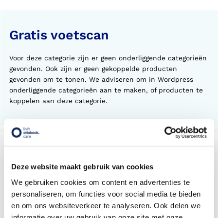
Gratis voetscan
Voor deze categorie zijn er geen onderliggende categorieën
gevonden. Ook zijn er geen gekoppelde producten
gevonden om te tonen. We adviseren om in Wordpress
onderliggende categorieën aan te maken, of producten te
koppelen aan deze categorie.
Vind een Livit gratis voetscan
locatie bij u in de buurt
Deze website maakt gebruik van cookies
Met meer dan 140 locaties vindt u altijd een locatie bij
u in de buurt
We gebruiken cookies om content en advertenties te
personaliseren, om functies voor social media te bieden
en om ons websiteverkeer te analyseren. Ook delen we
informatie over uw gebruik van onze site met onze