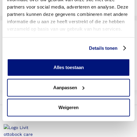
Livit vestiging zoeken
partners voor social media, adverteren en analyse. Deze
partners kunnen deze gegevens combineren met andere
informatie die u aan ze heeft verstrekt of die ze hebben
verzameld op basis van uw gebruik van hun services.
Wordt uw behandeling door uw
verzekering vergoed?
Selecteer uw verzekeraar om te kijken of u vergoed
Details tonen
wordt
Alles toestaan
Bekijk vergoedingen
Aanpassen
Weigeren