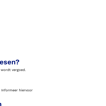
hesen?
 wordt vergoed.
. Informeer hiervoor
n