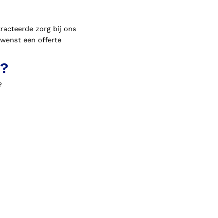
racteerde zorg bij ons
ewenst een offerte
g?
?