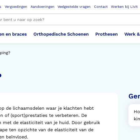
s
Vergoedingen
Aandoeningen
Veelgestelde vragen
Contact
Werken bij Livit
en en braces
Orthopedische Schoenen
Prothesen
Werk &
le resultaten
aping?
?
Therapeutisch Elastische
Veiligheidsschoenen –
Sem
Ste
3D geprinte steunzolen
Been Knie
Bovenbeenprothese
Ste
Enk
Cos
Orthopedische Schoenen OSA
Arm
Kousen (klasse 2)
Werknemer
OS
Vei
Ger
Ste
Hoofd Nek
Hand & Vinger prothese
Pol
Heu
Badschoenen
Ort
Vei
 op de lichaamsdelen waar je klachten hebt
Ho
 of (sport)prestaties te verbeteren. De
Rug
Sch
Sch
ki
Verbandschoen
Wer
 met de elasticiteit van je huid. Door gebruik
ape ten opzichte van de elasticiteit van de
en beïnvloed.