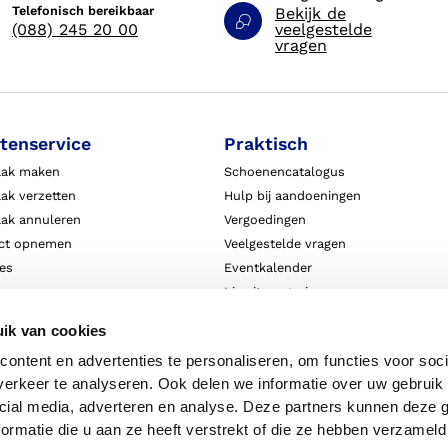
Telefonisch bereikbaar
Bekijk de
(088) 245 20 00
veelgestelde
vragen
tenservice
Praktisch
aak maken
Schoenencatalogus
ak verzetten
Hulp bij aandoeningen
aak annuleren
Vergoedingen
ct opnemen
Veelgestelde vragen
ies
Eventkalender
ten
Live it magazine
ie en aansprakelijkheid
Klantverhalen
ik van cookies
Algemene Bedrijfsinformatie
ontent en advertenties te personaliseren, om functies voor soci
Algemene voorwaarden
erkeer te analyseren. Ook delen we informatie over uw gebruik 
Privacy
cial media, adverteren en analyse. Deze partners kunnen deze
ormatie die u aan ze heeft verstrekt of die ze hebben verzameld