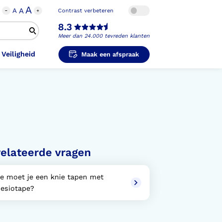
A
A
A
Contrast verbeteren
8.3
Meer dan 24.000 tevreden klanten
 Veiligheid
Maak een afspraak
i-Orthopedische Schoenen
unzolen in
unzolen voor Sport
el Voet
metische Prothese
kousen
B
ligheidsschoenen
elateerde vragen
unzolen in
s Hand Duim
pprothese
hopedische Pantoffels
ligheidsschoenen
e moet je een knie tapen met
ouder
ouderprothese
nesiotape?
k en Veiligheid