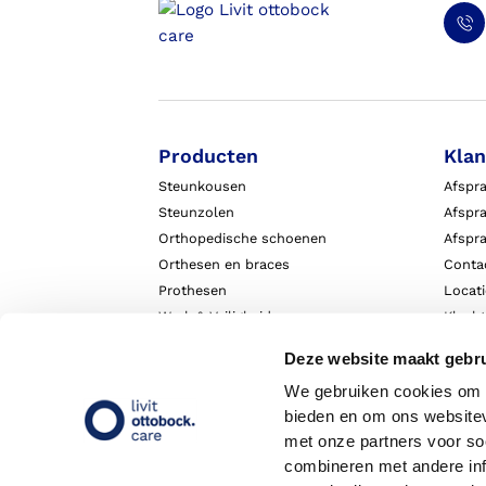
Producten
Klan
Steunkousen
Afspr
Steunzolen
Afspra
Orthopedische schoenen
Afspr
Orthesen en braces
Conta
Prothesen
Locat
Werk & Veiligheid
Klach
Exopulse suit
Garant
Deze website maakt gebru
We gebruiken cookies om c
bieden en om ons websitev
met onze partners voor so
combineren met andere inf