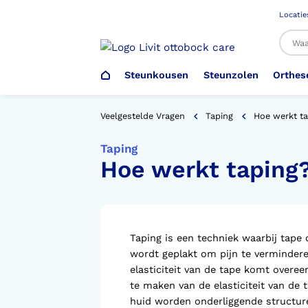
Locatie
Steunkousen
Steunzolen
Orthes
Al
Veelgestelde Vragen
Taping
Hoe werkt t
Taping
Hoe werkt taping
Veiligheidsschoenen –
Steunzolen
Arm Elleboog
Armprothese
Steunkousen (klasse 1)
Schoenencatalogus
Werkgever
Heup Bekken Lies
Elleboogprothese
Voetdrukmeting
Aantrekhulpen
Ambulo
Taping is een techniek waarbij tape
wordt geplakt om pijn te verminderen
Romp Buik
Onderbeenprothese
Orthopedische Voorziening aan
elasticiteit van de tape komt overeen
Confectieschoen (OVAC)
te maken van de elasticiteit van de t
huid worden onderliggende structur