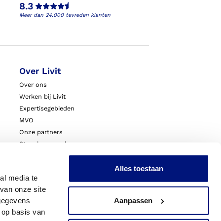
8.3
Meer dan 24.000 tevreden klanten
Over Livit
Over ons
Werken bij Livit
Expertisegebieden
MVO
Onze partners
Steunkousen.nl
Blessurewijzer.nl
VoetExpert
Alles toestaan
al media te
Nieuws
van onze site
Innovatie & Onderzoek
 gegevens
Aanpassen
Livit Zorgprofessionals
 op basis van