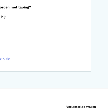
orden met taping?
 bij:
e knie
.
Veelgestelde vragen