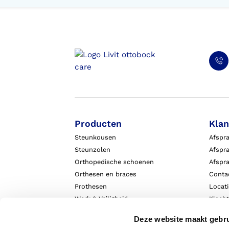
Voorlopige orthopedische
schoenen (VLOS)
Producten
Klan
Steunkousen
Afspr
Steunzolen
Afspra
Orthopedische schoenen
Afspr
Orthesen en braces
Conta
Prothesen
Locat
Werk & Veiligheid
Klach
Exopulse suit
Garant
Deze website maakt gebru