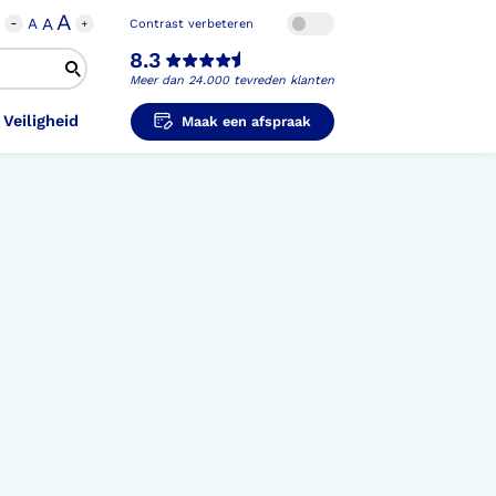
A
A
A
Contrast verbeteren
8.3
Meer dan 24.000 tevreden klanten
 Veiligheid
Maak een afspraak
i-Orthopedische Schoenen
unzolen in
unzolen voor Sport
el Voet
metische Prothese
kousen
B
ligheidsschoenen
unzolen in
s Hand Duim
pprothese
hopedische Pantoffels
ligheidsschoenen
ouder
ouderprothese
k en Veiligheid