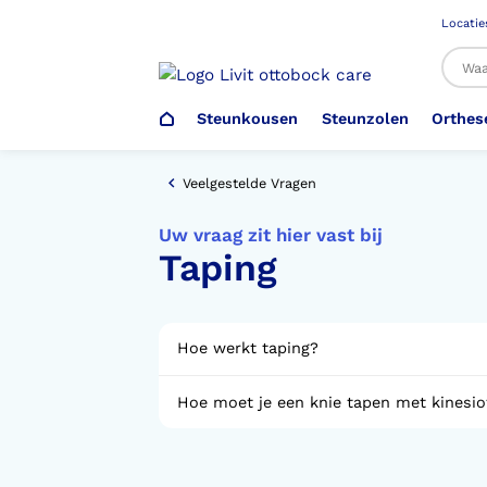
Locatie
Steunkousen
Steunzolen
Orthes
Al
Veelgestelde Vragen
Uw vraag zit hier vast bij
Taping
Veiligheidsschoenen –
Steunzolen
Arm Elleboog
Armprothese
Steunkousen (klasse 1)
Schoenencatalogus
Werkgever
Heup Bekken Lies
Elleboogprothese
Voetdrukmeting
Aantrekhulpen
Ambulo
Hoe werkt taping?
Hoe moet je een knie tapen met kinesi
Romp Buik
Onderbeenprothese
Orthopedische Voorziening aan
Confectieschoen (OVAC)