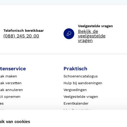
Veelgestelde vragen
Telefonisch bereikbaar
Bekijk de
(088) 245 20 00
veelgestelde
vragen
tenservice
Praktisch
aak maken
Schoenencatalogus
ak verzetten
Hulp bij aandoeningen
aak annuleren
Vergoedingen
ct opnemen
Veelgestelde vragen
ies
Eventkalender
ten
Live it magazine
ie en aansprakelijkheid
Klantverhalen
ik van cookies
Algemene Bedrijfsinformatie