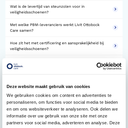
Wat is de levertijd van steunzolen voor in
veiligheidsschoenen?
Met welke PBM-leveranciers werkt Livit Ottobock
Care samen?
Hoe zit het met certificering en aansprakelijkheid bij
veiligheidsschoenen?
Voor welke merken veiligheidsschoenen kunnen
steunzolen worden geleverd?
Hoe lang moet ik wachten op mijn steunzolen?
Deze website maakt gebruik van cookies
Wat is de levertijd van steunzolen en OSA- en OSB-
We gebruiken cookies om content en advertenties te
veiligheidsschoenen?
personaliseren, om functies voor social media te bieden
en om ons websiteverkeer te analyseren. Ook delen we
Hoe lang duurt het voordat mijn steunzolen klaar
informatie over uw gebruik van onze site met onze
zijn?
partners voor social media, adverteren en analyse. Deze