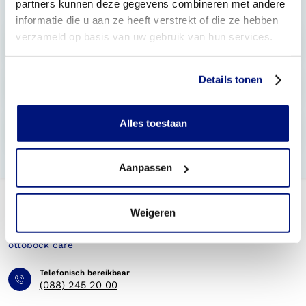
partners kunnen deze gegevens combineren met andere
Gerelateerde categorieen
informatie die u aan ze heeft verstrekt of die ze hebben
verzameld op basis van uw gebruik van hun services.
Steunzolen
27 antwoorden
Details tonen
Veiligheidsschoenen - werkgever
19 antwoorden
Alles toestaan
Veiligheidsschoenen - werknemer
21 antwoorden
Aanpassen
Weigeren
Telefonisch bereikbaar
(088) 245 20 00