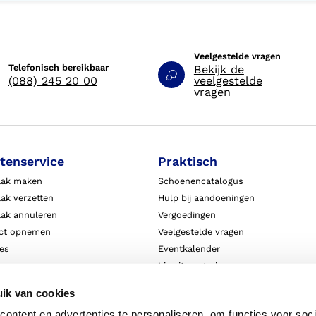
Veelgestelde vragen
Telefonisch bereikbaar
Bekijk de
(088) 245 20 00
veelgestelde
vragen
tenservice
Praktisch
aak maken
Schoenencatalogus
ak verzetten
Hulp bij aandoeningen
aak annuleren
Vergoedingen
ct opnemen
Veelgestelde vragen
ies
Eventkalender
ten
Live it magazine
ie en aansprakelijkheid
Klantverhalen
ik van cookies
Algemene Bedrijfsinformatie
ontent en advertenties te personaliseren, om functies voor soci