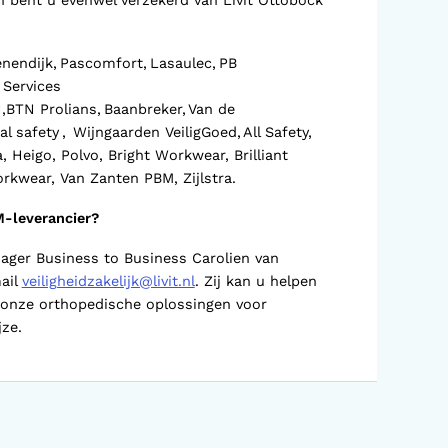
 bent u evenwel verzekerd van Livit Ottobock
enendijk, Pascomfort, Lasaulec, PB
 Services
BTN Prolians, Baanbreker, Van de
al safety , Wijngaarden VeiligGoed, All Safety,
Heigo, Polvo, Bright Workwear, Brilliant
rkwear, Van Zanten PBM, Zijlstra.
M-leverancier?
ger Business to Business Carolien van
ail
veiligheidzakelijk@livit.nl
. Zij kan u helpen
 onze orthopedische oplossingen voor
jze.