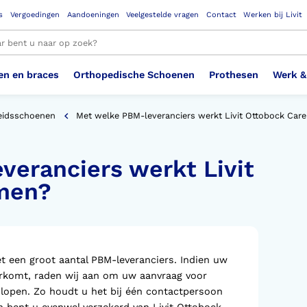
s
Vergoedingen
Aandoeningen
Veelgestelde vragen
Contact
Werken bij Livit
en en braces
Orthopedische Schoenen
Prothesen
Werk &
le resultaten
heidsschoenen
Met welke PBM-leveranciers werkt Livit Ottobock C
eranciers werkt Livit
Therapeutisch Elastische
Veiligheidsschoenen –
Sem
Ste
3D geprinte steunzolen
Been Knie
Bovenbeenprothese
Ste
Enk
Cos
Orthopedische Schoenen OSA
Arm
Kousen (klasse 2)
Werknemer
OS
Vei
samen?
Ste
Hoofd Nek
Hand & Vinger prothese
Pol
Heu
Badschoenen
Ort
Vei
Rug
Sch
Sch
 een groot aantal PBM-leveranciers. Indien uw
Verbandschoen
Wer
oorkomt, raden wij aan om uw aanvraag voor
n lopen. Zo houdt u het bij één contactpersoon