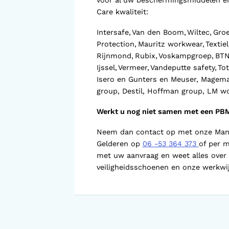
voor al uw beschermingsmiddelen en
Voorlopige orthopedische
schoenen (VLOS)
Care kwaliteit:
Intersafe, Van den Boom, Wiltec, Gro
Protection, Mauritz workwear, Textiel
Rijnmond, Rubix, Voskampgroep, BTN,
Ijssel, Vermeer, Vandeputte safety, Tot
Isero en Gunters en Meuser, Magema, 
group, Destil, Hoffman group, LM wo
Werkt u nog niet samen met een PB
Neem dan contact op met onze Mana
Gelderen op
06 -53 364 373
of per m
met uw aanvraag en weet alles over
veiligheidsschoenen en onze werkwi