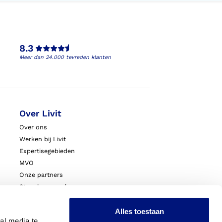
8.3
Meer dan 24.000 tevreden klanten
Over Livit
Over ons
Werken bij Livit
Expertisegebieden
MVO
Onze partners
Steunkousen.nl
Blessurewijzer.nl
VoetExpert
Alles toestaan
al media te