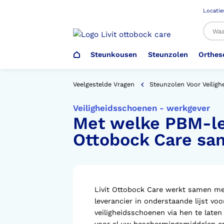
Locatie
Steunkousen
Steunzolen
Orthes
Al
Veelgestelde Vragen
Steunzolen Voor Veilig
Veiligheidsschoenen - werkgever
Met welke PBM-lev
Veiligheidsschoenen –
Steunzolen
Arm Elleboog
Armprothese
Steunkousen (klasse 1)
Schoenencatalogus
Werkgever
Ottobock Care 
Heup Bekken Lies
Elleboogprothese
Voetdrukmeting
Aantrekhulpen
Ambulo
Romp Buik
Onderbeenprothese
Orthopedische Voorziening aan
Livit Ottobock Care werkt samen met
Confectieschoen (OVAC)
leverancier in onderstaande lijst v
veiligheidsschoenen via hen te late