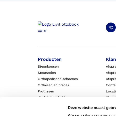
Producten
Klan
Steunkousen
Afspr
Steunzolen
Afspra
Orthopedische schoenen
Afspr
Orthesen en braces
Conta
Prothesen
Locat
Werk & Veiligheid
Klach
Exopulse suit
Garant
Deze website maakt gebru
We gebruiken cookies om c