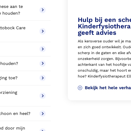
hese aan te
ee houden?
Hulp bij een sch
Kinderfysiothera
Ottobock Care
geeft advies
Als kersverse ouder wil je ma
en zich goed ontwikkelt. Ou
scherp in de gaten en elke af
onzekerheid zorgen. Bijvoorbee
erhouden?
achterkant van het hoofdje va
onschuldig, maar het hoort e
hoe? Kinderfysiotherapeut Elly
ging toe?
Bekijk het hele verha
orziening
schoon en heel?
ed door mijn