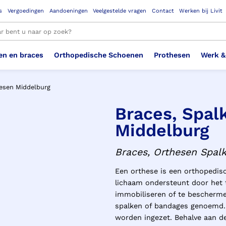
s
Vergoedingen
Aandoeningen
Veelgestelde vragen
Contact
Werken bij Livit
en en braces
Orthopedische Schoenen
Prothesen
Werk &
le resultaten
hesen Middelburg
Braces, Spal
Therapeutisch Elastische
Veiligheidsschoenen –
Sem
Ste
3D geprinte steunzolen
Been Knie
Bovenbeenprothese
Ste
Enk
Cos
Middelburg
Orthopedische Schoenen OSA
Arm
Kousen (klasse 2)
Werknemer
OS
Vei
Braces, Orthesen Spal
Ste
Hoofd Nek
Hand & Vinger prothese
Pol
Heu
Badschoenen
Ort
Vei
Een orthese is een orthopedis
lichaam ondersteunt door het te
Rug
Sch
Sch
Verbandschoen
Wer
immobiliseren of te bescherm
spalken of bandages genoemd. 
worden ingezet. Behalve aan d