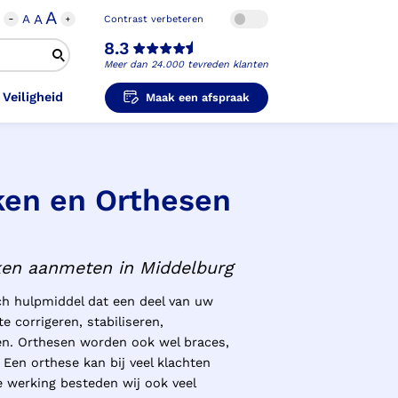
A
A
A
Contrast verbeteren
8.3
Meer dan 24.000 tevreden klanten
 Veiligheid
Maak een afspraak
ken en Orthesen
i-Orthopedische Schoenen
unzolen in
unzolen voor Sport
el Voet
metische Prothese
kousen
B
ligheidsschoenen
ken aanmeten in Middelburg
unzolen in
s Hand Duim
pprothese
hopedische Pantoffels
ligheidsschoenen
ch hulpmiddel dat een deel van uw
 corrigeren, stabiliseren,
ouder
ouderprothese
k en Veiligheid
en. Orthesen worden ook wel braces,
Een orthese kan bij veel klachten
e werking besteden wij ook veel