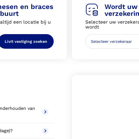
thesen en braces
Wordt uw 
 buurt
verzekeri
ltijd een locatie bij u
Selecteer uw verzekera
wordt
Livit vestiging zoeken
 onderhouden van
ndage)?