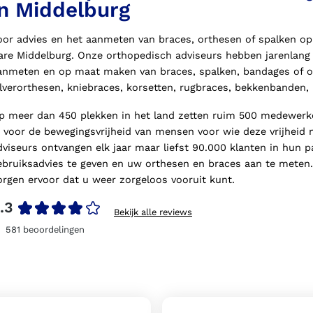
in Middelburg
oor advies en het aanmeten van braces, orthesen of spalken op 
are Middelburg. Onze orthopedisch adviseurs hebben jarenlang e
anmeten en op maat maken van braces, spalken, bandages of or
ilverorthesen, kniebraces, korsetten, rugbraces, bekkenbanden,
p meer dan 450 plekken in het land zetten ruim 500 medewerker
n voor de bewegingsvrijheid van mensen voor wie deze vrijheid n
dviseurs ontvangen elk jaar maar liefst 90.000 klanten in hun
ebruiksadvies te geven en uw orthesen en braces aan te meten. 
orgen ervoor dat u weer zorgeloos vooruit kunt.
.3
Bekijk alle reviews
581
beoordelingen