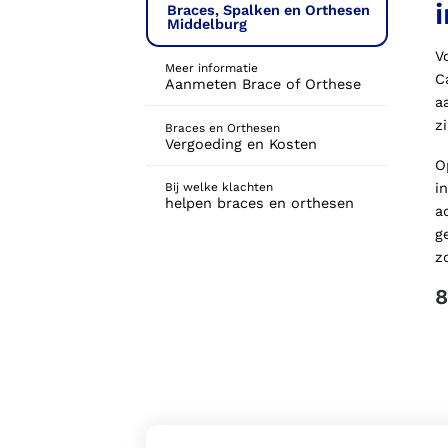
Braces, Spalken en Orthesen
Middelburg
V
Meer informatie
C
Aanmeten Brace of Orthese
a
z
Braces en Orthesen
Vergoeding en Kosten
O
i
Bij welke klachten
helpen braces en orthesen
a
g
z
8