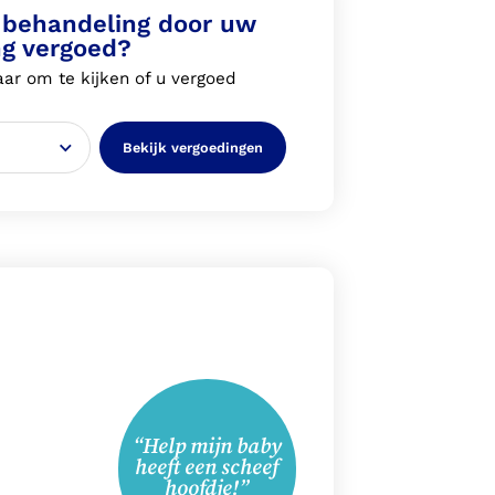
behandeling door uw
ng vergoed?
ar om te kijken of u vergoed
Bekijk vergoedingen
“Help mijn baby
heeft een scheef
hoofdje!”