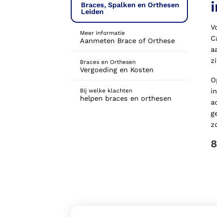
Braces, Spalken en Orthesen
Leiden
V
Meer informatie
C
Aanmeten Brace of Orthese
a
z
Braces en Orthesen
Vergoeding en Kosten
O
i
Bij welke klachten
helpen braces en orthesen
a
g
z
8