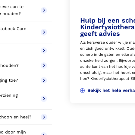
hese aan te
ee houden?
Hulp bij een sch
Kinderfysiothera
Ottobock Care
geeft advies
Als kersverse ouder wil je ma
en zich goed ontwikkelt. Ou
scherp in de gaten en elke af
onzekerheid zorgen. Bijvoorbee
erhouden?
achterkant van het hoofdje va
onschuldig, maar het hoort e
hoe? Kinderfysiotherapeut Elly
ging toe?
Bekijk het hele verha
orziening
schoon en heel?
ed door mijn