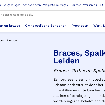
s
Vergoedingen
Aandoeningen
Veelgestelde vragen
Contact
Werken bij Livit
en en braces
Orthopedische Schoenen
Prothesen
Werk &
le resultaten
hesen Leiden
Braces, Spal
Therapeutisch Elastische
Veiligheidsschoenen –
Sem
Ste
3D geprinte steunzolen
Been Knie
Bovenbeenprothese
Ste
Enk
Cos
Leiden
Orthopedische Schoenen OSA
Arm
Kousen (klasse 2)
Werknemer
OS
Vei
Braces, Orthesen Spal
Ste
Hoofd Nek
Hand & Vinger prothese
Pol
Heu
Badschoenen
Ort
Vei
Een orthese is een orthopedis
lichaam ondersteunt door het te
Rug
Sch
Sch
Verbandschoen
Wer
immobiliseren of te bescherm
spalken of bandages genoemd. 
worden ingezet. Behalve aan d