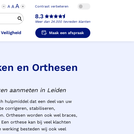
A
A
A
Contrast verbeteren
8.3
Meer dan 24.000 tevreden klanten
 Veiligheid
Maak een afspraak
ken en Orthesen
i-Orthopedische Schoenen
unzolen in
unzolen voor Sport
el Voet
metische Prothese
kousen
B
ligheidsschoenen
ken aanmeten in Leiden
unzolen in
s Hand Duim
pprothese
hopedische Pantoffels
ligheidsschoenen
ch hulpmiddel dat een deel van uw
 corrigeren, stabiliseren,
ouder
ouderprothese
k en Veiligheid
en. Orthesen worden ook wel braces,
Een orthese kan bij veel klachten
e werking besteden wij ook veel