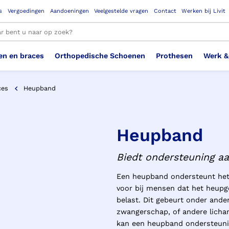
s
Vergoedingen
Aandoeningen
Veelgestelde vragen
Contact
Werken bij Livit
en en braces
Orthopedische Schoenen
Prothesen
Werk &
le resultaten
ces
Heupband
Therapeutisch Elastische
Veiligheidsschoenen –
Sem
Ste
3D geprinte steunzolen
Been Knie
Bovenbeenprothese
Ste
Enk
Cos
Orthopedische Schoenen OSA
Arm
Heupband
Kousen (klasse 2)
Werknemer
OS
Vei
Ste
Biedt ondersteuning a
Hoofd Nek
Hand & Vinger prothese
Pol
Heu
Badschoenen
Ort
Vei
Een heupband ondersteunt het
voor bij mensen dat het heupge
Rug
Sch
Sch
Verbandschoen
Wer
belast. Dit gebeurt onder ande
zwangerschap, of andere lichame
kan een heupband ondersteuni