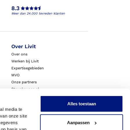
8.3
Meer dan 24.000 tevreden klanten
Over Livit
Over ons
Werken bij Livit
Expertisegebieden
MVO
Onze partners
Steunkousen.nl
Blessurewijzer.nl
VoetExpert
Alles toestaan
al media te
Nieuws
van onze site
Innovatie & Onderzoek
 gegevens
Aanpassen
Livit Zorgprofessionals
 op basis van