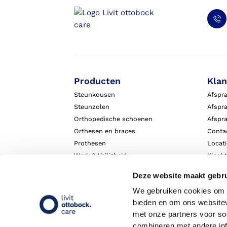
Producten
Klan
Steunkousen
Afspr
Steunzolen
Afspra
Orthopedische schoenen
Afspr
Orthesen en braces
Conta
Prothesen
Locat
Werk & Veiligheid
Klach
Exopulse suit
Garant
Deze website maakt gebru
We gebruiken cookies om c
bieden en om ons websitev
met onze partners voor so
combineren met andere inf