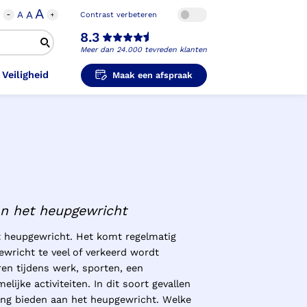
A
A
A
Contrast verbeteren
8.3
Meer dan 24.000 tevreden klanten
 Veiligheid
Maak een afspraak
i-Orthopedische Schoenen
unzolen in
unzolen voor Sport
el Voet
metische Prothese
kousen
B
ligheidsschoenen
unzolen in
an het heupgewricht
s Hand Duim
pprothese
hopedische Pantoffels
ligheidsschoenen
 heupgewricht. Het komt regelmatig
wricht te veel of verkeerd wordt
ouder
ouderprothese
k en Veiligheid
ren tijdens werk, sporten, een
lijke activiteiten. In dit soort gevallen
ng bieden aan het heupgewricht. Welke