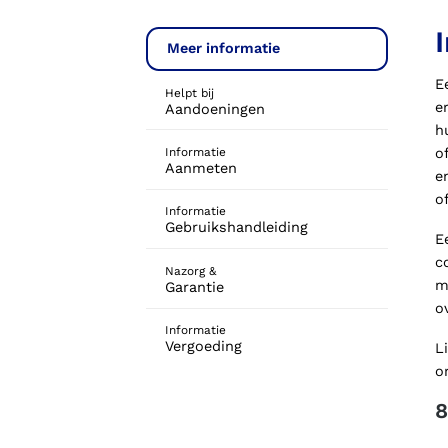
Meer informatie
E
Helpt bij
e
Aandoeningen
h
Informatie
o
Aanmeten
e
o
Informatie
Gebruikshandleiding
E
c
Nazorg &
m
Garantie
o
Informatie
Vergoeding
L
o
8