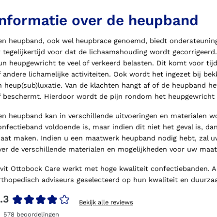
Informatie over de heupband
en heupband, ook wel heupbrace genoemd, biedt ondersteuning
r tegelijkertijd voor dat de lichaamshouding wordt gecorrigeer
un heupgewricht te veel of verkeerd belasten. Dit komt voor ti
f andere lichamelijke activiteiten. Ook wordt het ingezet bij bek
n heup(sub)luxatie. Van de klachten hangt af of de heupband he
f beschermt. Hierdoor wordt de pijn rondom het heupgewricht
en heupband kan in verschillende uitvoeringen en materialen wo
onfectieband voldoende is, maar indien dit niet het geval is, 
aat maken. Indien u een maatwerk heupband nodig hebt, zal uw
ver de verschillende materialen en mogelijkheden voor uw maa
ivit Ottobock Care werkt met hoge kwaliteit confectiebanden. A
rthopedisch adviseurs geselecteerd op hun kwaliteit en duurza
.3
Bekijk alle reviews
578
beoordelingen