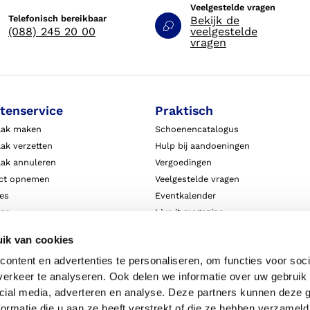
Veelgestelde vragen
Telefonisch bereikbaar
Bekijk de
(088) 245 20 00
veelgestelde
vragen
tenservice
Praktisch
aak maken
Schoenencatalogus
ak verzetten
Hulp bij aandoeningen
aak annuleren
Vergoedingen
ct opnemen
Veelgestelde vragen
ies
Eventkalender
ten
Live it magazine
ie en aansprakelijkheid
Klantverhalen
ik van cookies
Algemene Bedrijfsinformatie
ontent en advertenties te personaliseren, om functies voor soci
Algemene voorwaarden
erkeer te analyseren. Ook delen we informatie over uw gebruik 
Privacy
cial media, adverteren en analyse. Deze partners kunnen deze
ormatie die u aan ze heeft verstrekt of die ze hebben verzameld