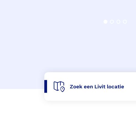
Voorlopige orthopedische
schoenen (VLOS)
Zoek een Livit locatie