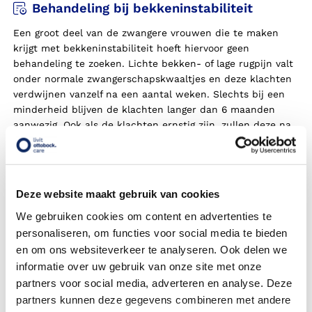
Behandeling bij bekkeninstabiliteit
Een groot deel van de zwangere vrouwen die te maken
krijgt met bekkeninstabiliteit hoeft hiervoor geen
behandeling te zoeken. Lichte bekken- of lage rugpijn valt
onder normale zwangerschapskwaaltjes en deze klachten
verdwijnen vanzelf na een aantal weken. Slechts bij een
minderheid blijven de klachten langer dan 6 maanden
aanwezig. Ook als de klachten ernstig zijn, zullen deze na
verloop van tijd vanzelf wegtrekken.
E
en
bekkenband
of
buikbandage kan helpen voor verlichting van de klachten.
Dit is een elastische band die
u
om
uw
middel draagt en
ondersteuning aan het bekken biedt. Pijnklachten
Deze website maakt gebruik van cookies
verminderen en
u
kunt weer stabiel bewegen. Wij
We gebruiken cookies om content en advertenties te
verkopen
deze band
via onze webshop Blessurewijzer.nl.
personaliseren, om functies voor social media te bieden
Momenteel is er geen medicijn dat bekkeninstabiliteit kan
en om ons websiteverkeer te analyseren. Ook delen we
genezen. Als u met deze klachten naar de huisarts gaat,
informatie over uw gebruik van onze site met onze
zal deze u waarschijnlijk aanraden om een bekkenband te
partners voor social media, adverteren en analyse. Deze
gebruiken, thuis oefeningen te doen of u doorverwijzen
partners kunnen deze gegevens combineren met andere
naar een fysiotherapeut. Wanneer u last heeft van