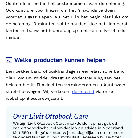
Ochtends in bed is het beste moment voor de oefening.
Ook kunt u ervoor kiezen om het ’s avonds te doen
voordat u gaat slapen. Als het u in het begin niet lukt om
de oefening 10 minuten vol te houden, doe het dan eerst
korter en bouw het iedere dag op met een halve of hele
minuut.
Welke producten kunnen helpen
Een bekkenband of buikbandage is een elastische band
die
u
om
uw
middel draagt en ondersteuning aan het
bekken biedt. Pijnklachten verminderen en
u
kunt weer
stabiel bewegen. Wij verkopen
deze band
via onze
webshop Blessurewijzer.nl.
Over Livit Ottobock Care
Wij zijn Livit Ottobock Care, marktleider op het gebied
van orthopedische hulpmiddelen en advies in Nederland.
Met 550 collega’ s zetten wij ons dagelijks in om mensen
te ondersteunen bij hun mobiliteit. Iedereen bij Livit zet