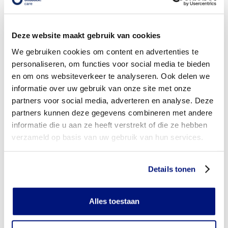
Wanneer komt mijn zilverorthese NIET in aanmerking voor
vergoeding via mijn zorgverzekeraar?
Deze website maakt gebruik van cookies
Wordt mijn zilverorthese vergoed uit de basisverzekering?
We gebruiken cookies om content en advertenties te
personaliseren, om functies voor social media te bieden
Wordt mijn zilverorthese vergoed vanuit een aanvullende
en om ons websiteverkeer te analyseren. Ook delen we
verzekering?
informatie over uw gebruik van onze site met onze
partners voor social media, adverteren en analyse. Deze
Is de zilverorthese individueel vervaardigd of verkrijgbaar in
partners kunnen deze gegevens combineren met andere
confectie standaard uitvoeringen?
informatie die u aan ze heeft verstrekt of die ze hebben
Is de zilverorthese mijn eigendom?
verzameld op basis van uw gebruik van hun services.
Wanneer mag mijn zilverorthese vervangen worden?
Details tonen
Heb ik voor het laten aanmeten van een zilverorthese
toestemming nodig van mijn zorgverzekeraar?
Alles toestaan
Kan ik een reserve zilverorthese vergoed krijgen?