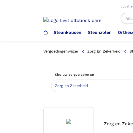
Locatie
Steunkousen
Steunzolen
Orthes
Al
Vergoedingenwijzer
Zorg En Zekerheid
S
Veiligheidsschoenen –
Steunzolen
Arm Elleboog
Armprothese
Steunkousen (klasse 1)
Schoenencatalogus
Kies uw zorgverzekeraar
Werkgever
Heup Bekken Lies
Elleboogprothese
Voetdrukmeting
Aantrekhulpen
Ambulo
Romp Buik
Onderbeenprothese
Orthopedische Voorziening aan
Confectieschoen (OVAC)
Zorg en Zeke