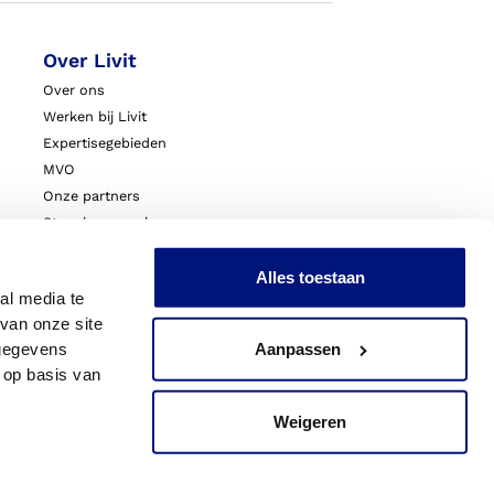
Over Livit
Over ons
Werken bij Livit
Expertisegebieden
MVO
Onze partners
Steunkousen.nl
Blessurewijzer.nl
VoetExpert
Alles toestaan
al media te
Nieuws
van onze site
Innovatie & Onderzoek
 gegevens
Aanpassen
Livit Zorgprofessionals
 op basis van
Weigeren
acy
Sitemap
Cookies