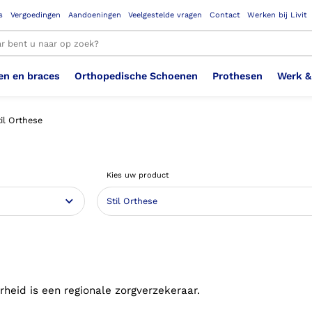
s
Vergoedingen
Aandoeningen
Veelgestelde vragen
Contact
Werken bij Livit
en en braces
Orthopedische Schoenen
Prothesen
Werk &
le resultaten
til Orthese
Therapeutisch Elastische
Veiligheidsschoenen –
Sem
Ste
3D geprinte steunzolen
Been Knie
Bovenbeenprothese
Ste
Enk
Cos
Orthopedische Schoenen OSA
Arm
Kies uw product
Kousen (klasse 2)
Werknemer
OS
Vei
Ste
Hoofd Nek
Hand & Vinger prothese
Pol
Heu
Badschoenen
Ort
Vei
Rug
Sch
Sch
Verbandschoen
Wer
rheid is een regionale zorgverzekeraar.