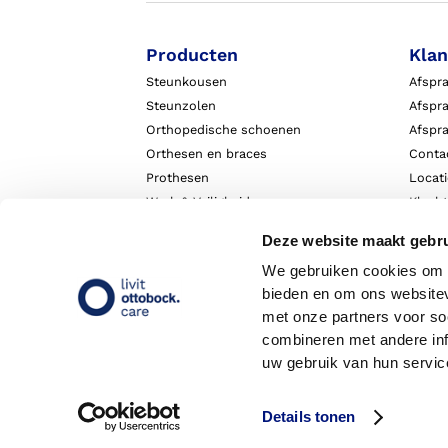
Producten
Klan
Steunkousen
Afspr
Steunzolen
Afspra
Orthopedische schoenen
Afspr
Orthesen en braces
Conta
Prothesen
Locat
Werk & Veiligheid
Klach
Exopulse suit
Garant
Deze website maakt gebru
We gebruiken cookies om c
bieden en om ons websitev
met onze partners voor so
combineren met andere inf
uw gebruik van hun servic
Details tonen
Copyright 2026 - Livit Ottobock Care