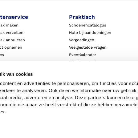
tenservice
Praktisch
aak maken
Schoenencatalogus
ak verzetten
Hulp bij aandoeningen
aak annuleren
Vergoedingen
ct opnemen
Veelgestelde vragen
ies
Eventkalender
ten
Live it magazine
ie en aansprakelijkheid
Klantverhalen
ik van cookies
Algemene Bedrijfsinformatie
ontent en advertenties te personaliseren, om functies voor soci
Algemene voorwaarden
erkeer te analyseren. Ook delen we informatie over uw gebruik 
Privacy
cial media, adverteren en analyse. Deze partners kunnen deze
ormatie die u aan ze heeft verstrekt of die ze hebben verzameld
es.
Disclaimer
Priv