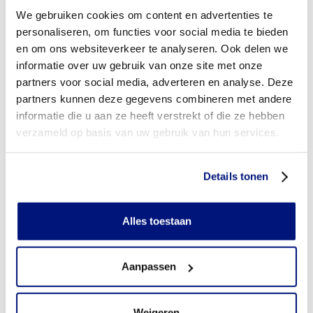
Moet ik een eigen bijdrage betalen voor orthopedische
We gebruiken cookies om content en advertenties te
schoenen?
personaliseren, om functies voor social media te bieden
en om ons websiteverkeer te analyseren. Ook delen we
Aan wie betaalt u de eigen bijdrage voor orthopedische
schoenen?
informatie over uw gebruik van onze site met onze
partners voor social media, adverteren en analyse. Deze
Wordt de eigen bijdrage vergoed?
partners kunnen deze gegevens combineren met andere
informatie die u aan ze heeft verstrekt of die ze hebben
Heb ik vooraf toestemming nodig van mijn
verzameld op basis van uw gebruik van hun services.
zorgverzekeraar?
Heb ik een verwijsbrief nodig?
Details tonen
Wie mag orthopedische schoenen voorschrijven?
Alles toestaan
Kom ik in aanmerking voor een extra paar orthopedische
schoenen om dagelijks te wisselen?
Aanpassen
Wanneer mag ik van mijn zorgverzekeraar een nieuw paar
orthopedische schoenen bestellen (gebruikstermijn)?
Weigeren