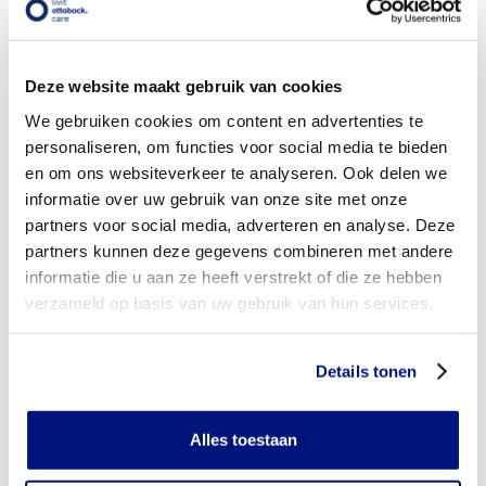
vergoeding via mijn zorgverzekeraar?
Wordt mijn vingerorthese vergoed uit de basisverzekering?
Deze website maakt gebruik van cookies
Wordt mijn vingerorthese vergoed vanuit een aanvullende
We gebruiken cookies om content en advertenties te
verzekering?
personaliseren, om functies voor social media te bieden
en om ons websiteverkeer te analyseren. Ook delen we
Is de vingerorthese individueel vervaardigd of verkrijgbaar
in confectie standaard uitvoeringen?
informatie over uw gebruik van onze site met onze
partners voor social media, adverteren en analyse. Deze
Is de vingerorthese mijn eigendom?
partners kunnen deze gegevens combineren met andere
informatie die u aan ze heeft verstrekt of die ze hebben
Wanneer mag mijn vingerorthese vervangen worden?
verzameld op basis van uw gebruik van hun services.
Heb ik voor het laten aanmeten van een vingerorthese
toestemming nodig van mijn zorgverzekeraar?
Details tonen
Kan ik een reserve vingerorthese vergoed krijgen?
Alles toestaan
Wat valt er binnen de vergoeding van een vingerorthese?