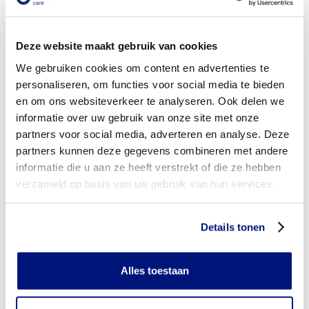
Wordt mijn romporthese vergoed uit de basisverzekering?
Deze website maakt gebruik van cookies
Wordt mijn romporthese vergoed vanuit een aanvullende
verzekering?
We gebruiken cookies om content en advertenties te
personaliseren, om functies voor social media te bieden
Is de romporthese individueel vervaardigd of verkrijgbaar in
en om ons websiteverkeer te analyseren. Ook delen we
confectie standaard uitvoeringen?
informatie over uw gebruik van onze site met onze
partners voor social media, adverteren en analyse. Deze
Is de romporthese mijn eigendom?
partners kunnen deze gegevens combineren met andere
Wanneer mag mijn romporthese vervangen worden?
informatie die u aan ze heeft verstrekt of die ze hebben
verzameld op basis van uw gebruik van hun services.
Heb ik voor het laten aanmeten van een romporthese
toestemming nodig van mijn zorgverzekeraar?
Details tonen
Kan ik een reserve romporthese vergoed krijgen?
Alles toestaan
Wat valt er binnen de vergoeding van een romporthese?
Wordt een romporthese die ik gebruik voor sporten