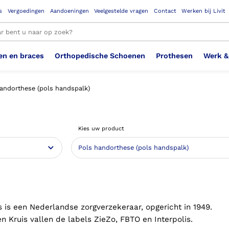
s
Vergoedingen
Aandoeningen
Veelgestelde vragen
Contact
Werken bij Livit
en en braces
Orthopedische Schoenen
Prothesen
Werk &
le resultaten
andorthese (pols handspalk)
Therapeutisch Elastische
Veiligheidsschoenen –
Sem
Ste
3D geprinte steunzolen
Been Knie
Bovenbeenprothese
Ste
Enk
Cos
Orthopedische Schoenen OSA
Arm
Kies uw product
Kousen (klasse 2)
Werknemer
OS
Vei
Ste
Hoofd Nek
Hand & Vinger prothese
Pol
Heu
Badschoenen
Ort
Vei
Rug
Sch
Sch
Verbandschoen
Wer
s is een Nederlandse zorgverzekeraar, opgericht in 1949.
n Kruis vallen de labels ZieZo, FBTO en Interpolis.