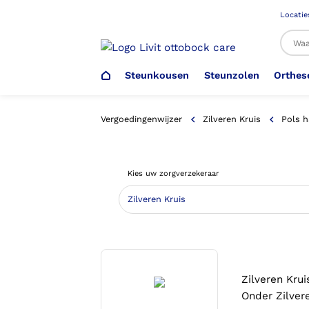
Locatie
Steunkousen
Steunzolen
Orthes
Al
Vergoedingenwijzer
Zilveren Kruis
Pols h
Veiligheidsschoenen –
Steunzolen
Arm Elleboog
Armprothese
Steunkousen (klasse 1)
Schoenencatalogus
Kies uw zorgverzekeraar
Werkgever
Heup Bekken Lies
Elleboogprothese
Voetdrukmeting
Aantrekhulpen
Ambulo
Romp Buik
Onderbeenprothese
Orthopedische Voorziening aan
Confectieschoen (OVAC)
Zilveren Krui
Onder Zilvere