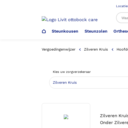
Locatie
Steunkousen
Steunzolen
Orthes
Al
Vergoedingenwijzer
Zilveren Kruis
Hoofd
Veiligheidsschoenen –
Steunzolen
Arm Elleboog
Armprothese
Steunkousen (klasse 1)
Schoenencatalogus
Kies uw zorgverzekeraar
Werkgever
Heup Bekken Lies
Elleboogprothese
Voetdrukmeting
Aantrekhulpen
Ambulo
Romp Buik
Onderbeenprothese
Orthopedische Voorziening aan
Confectieschoen (OVAC)
Zilveren Krui
Onder Zilvere