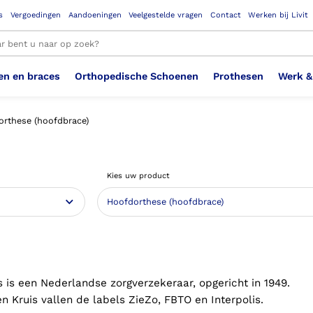
s
Vergoedingen
Aandoeningen
Veelgestelde vragen
Contact
Werken bij Livit
en en braces
Orthopedische Schoenen
Prothesen
Werk &
le resultaten
orthese (hoofdbrace)
Therapeutisch Elastische
Veiligheidsschoenen –
Sem
Ste
3D geprinte steunzolen
Been Knie
Bovenbeenprothese
Ste
Enk
Cos
Orthopedische Schoenen OSA
Arm
Kies uw product
Kousen (klasse 2)
Werknemer
OS
Vei
Ste
Hoofd Nek
Hand & Vinger prothese
Pol
Heu
Badschoenen
Ort
Vei
Rug
Sch
Sch
Verbandschoen
Wer
s is een Nederlandse zorgverzekeraar, opgericht in 1949.
n Kruis vallen de labels ZieZo, FBTO en Interpolis.