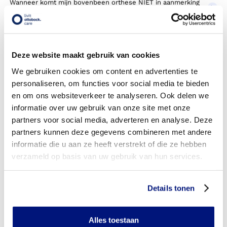
Wanneer komt mijn bovenbeen orthese NIET in aanmerking
voor vergoeding via mijn zorgverzekeraar?
Wordt mijn bovenbeen orthese vergoed uit de
basisverzekering?
Deze website maakt gebruik van cookies
Wordt mijn bovenbeen orthese vergoed vanuit een
We gebruiken cookies om content en advertenties te
aanvullende verzekering?
personaliseren, om functies voor social media te bieden
en om ons websiteverkeer te analyseren. Ook delen we
Is de bovenbeen orthese individueel vervaardigd of
informatie over uw gebruik van onze site met onze
verkrijgbaar in confectie standaard uitvoeringen?
partners voor social media, adverteren en analyse. Deze
partners kunnen deze gegevens combineren met andere
Is de bovenbeen orthese mijn eigendom?
informatie die u aan ze heeft verstrekt of die ze hebben
Wanneer mag mijn bovenbeen orthese vervangen worden?
verzameld op basis van uw gebruik van hun services.
Heb ik voor het laten aanmeten van een bovenbeen
orthese toestemming nodig van mijn zorgverzekeraar?
Details tonen
Kan ik een reserve bovenbeen orthese vergoed krijgen?
Alles toestaan