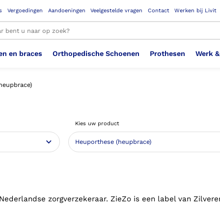
s
Vergoedingen
Aandoeningen
Veelgestelde vragen
Contact
Werken bij Livit
en en braces
Orthopedische Schoenen
Prothesen
Werk &
le resultaten
heupbrace)
Therapeutisch Elastische
Veiligheidsschoenen –
Sem
Ste
3D geprinte steunzolen
Been Knie
Bovenbeenprothese
Ste
Enk
Cos
Orthopedische Schoenen OSA
Arm
Kies uw product
Kousen (klasse 2)
Werknemer
OS
Vei
Ste
Hoofd Nek
Hand & Vinger prothese
Pol
Heu
Badschoenen
Ort
Vei
Rug
Sch
Sch
Verbandschoen
Wer
 Nederlandse zorgverzekeraar. ZieZo is een label van Zilvere