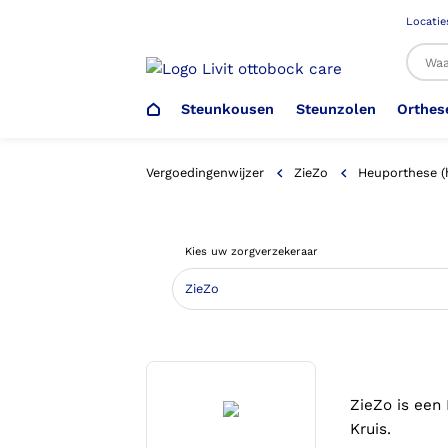
Locatie
Steunkousen
Steunzolen
Orthes
Al
Vergoedingenwijzer
ZieZo
Heuporthese (
Veiligheidsschoenen –
Steunzolen
Arm Elleboog
Armprothese
Steunkousen (klasse 1)
Schoenencatalogus
Kies uw zorgverzekeraar
Werkgever
Heup Bekken Lies
Elleboogprothese
Voetdrukmeting
Aantrekhulpen
Ambulo
Romp Buik
Onderbeenprothese
Orthopedische Voorziening aan
Confectieschoen (OVAC)
ZieZo is een
Kruis.