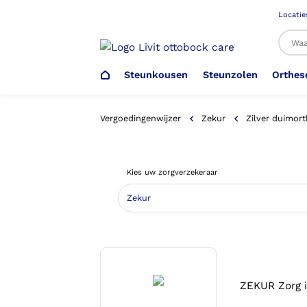
Locatie
Steunkousen
Steunzolen
Orthes
Al
Vergoedingenwijzer
Zekur
Zilver duimort
Veiligheidsschoenen –
Steunzolen
Arm Elleboog
Armprothese
Steunkousen (klasse 1)
Schoenencatalogus
Kies uw zorgverzekeraar
Werkgever
Heup Bekken Lies
Elleboogprothese
Voetdrukmeting
Aantrekhulpen
Ambulo
Romp Buik
Onderbeenprothese
Orthopedische Voorziening aan
Confectieschoen (OVAC)
ZEKUR Zorg i