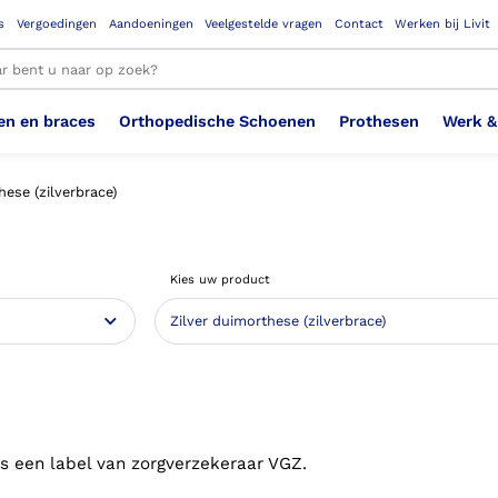
s
Vergoedingen
Aandoeningen
Veelgestelde vragen
Contact
Werken bij Livit
en en braces
Orthopedische Schoenen
Prothesen
Werk &
le resultaten
hese (zilverbrace)
Therapeutisch Elastische
Veiligheidsschoenen –
Sem
Ste
3D geprinte steunzolen
Been Knie
Bovenbeenprothese
Ste
Enk
Cos
Orthopedische Schoenen OSA
Arm
Kies uw product
Kousen (klasse 2)
Werknemer
OS
Vei
Ste
Hoofd Nek
Hand & Vinger prothese
Pol
Heu
Badschoenen
Ort
Vei
Rug
Sch
Sch
Verbandschoen
Wer
s een label van zorgverzekeraar VGZ.