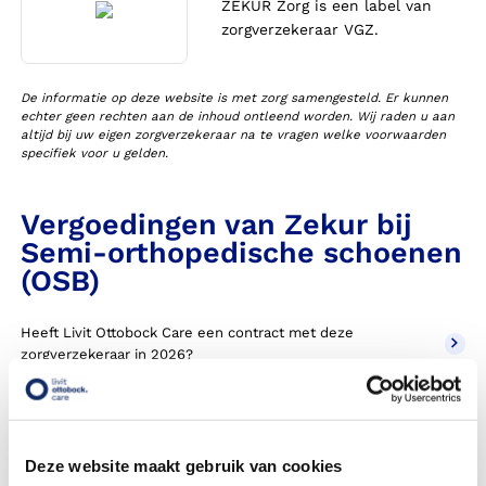
ZEKUR Zorg is een label van
zorgverzekeraar VGZ.
De informatie op deze website is met zorg samengesteld. Er kunnen
echter geen rechten aan de inhoud ontleend worden. Wij raden u aan
altijd bij uw eigen zorgverzekeraar na te vragen welke voorwaarden
specifiek voor u gelden.
Vergoedingen van Zekur bij
Semi-orthopedische schoenen
(OSB)
Heeft Livit Ottobock Care een contract met deze
zorgverzekeraar in 2026?
Krijg ik een vergoeding voor mijn orthopedische schoenen,
ook wel OSA genoemd?
Deze website maakt gebruik van cookies
Moet ik een eigen bijdrage betalen voor orthopedische