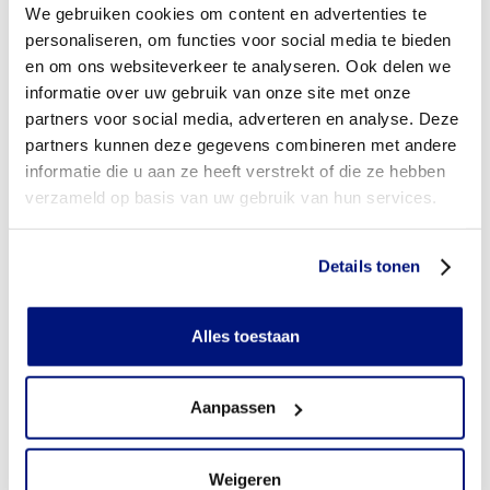
schoenen?
We gebruiken cookies om content en advertenties te
personaliseren, om functies voor social media te bieden
Aan wie betaalt u de eigen bijdrage voor orthopedische
en om ons websiteverkeer te analyseren. Ook delen we
schoenen?
informatie over uw gebruik van onze site met onze
partners voor social media, adverteren en analyse. Deze
Wordt de eigen bijdrage vergoed?
partners kunnen deze gegevens combineren met andere
informatie die u aan ze heeft verstrekt of die ze hebben
Heb ik vooraf toestemming nodig van mijn
zorgverzekeraar?
verzameld op basis van uw gebruik van hun services.
Heb ik een verwijsbrief nodig?
Details tonen
Wie mag orthopedische schoenen voorschrijven?
Alles toestaan
Kom ik in aanmerking voor een extra paar orthopedische
schoenen om dagelijks te wisselen?
Aanpassen
Wanneer mag ik van mijn zorgverzekeraar een nieuw paar
orthopedische schoenen bestellen (gebruikstermijn)?
Weigeren