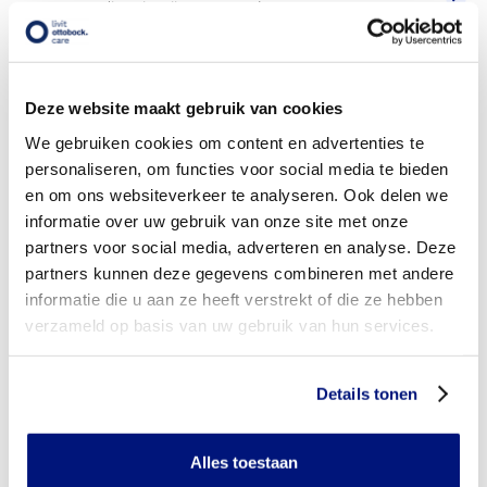
voor vergoeding via mijn zorgverzekeraar?
Wordt mijn pols handorthese vergoed uit de
basisverzekering?
Deze website maakt gebruik van cookies
Wordt mijn pols handorthese vergoed vanuit een
We gebruiken cookies om content en advertenties te
aanvullende verzekering?
personaliseren, om functies voor social media te bieden
en om ons websiteverkeer te analyseren. Ook delen we
Is de pols handorthese individueel vervaardigd of
verkrijgbaar in confectie standaard uitvoeringen?
informatie over uw gebruik van onze site met onze
partners voor social media, adverteren en analyse. Deze
Is de pols handorthese mijn eigendom?
partners kunnen deze gegevens combineren met andere
informatie die u aan ze heeft verstrekt of die ze hebben
Wanneer mag mijn pols handorthese vervangen worden?
verzameld op basis van uw gebruik van hun services.
Heb ik voor het laten aanmeten van een pols handorthese
toestemming nodig van mijn zorgverzekeraar?
Details tonen
Kan ik een reserve pols handorthese vergoed krijgen?
Alles toestaan
Wat valt er binnen de vergoeding van een pols