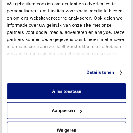
schoenen?
We gebruiken cookies om content en advertenties te
personaliseren, om functies voor social media te bieden
Aan wie betaalt u de eigen bijdrage voor orthopedische
en om ons websiteverkeer te analyseren. Ook delen we
schoenen?
informatie over uw gebruik van onze site met onze
partners voor social media, adverteren en analyse. Deze
Wordt de eigen bijdrage vergoed?
partners kunnen deze gegevens combineren met andere
informatie die u aan ze heeft verstrekt of die ze hebben
Heb ik vooraf toestemming nodig van mijn
zorgverzekeraar?
verzameld op basis van uw gebruik van hun services.
Heb ik een verwijsbrief nodig?
Details tonen
Wie mag orthopedische schoenen voorschrijven?
Alles toestaan
Kom ik in aanmerking voor een extra paar orthopedische
schoenen om dagelijks te wisselen?
Aanpassen
Wanneer mag ik van mijn zorgverzekeraar een nieuw paar
orthopedische schoenen bestellen (gebruikstermijn)?
Weigeren