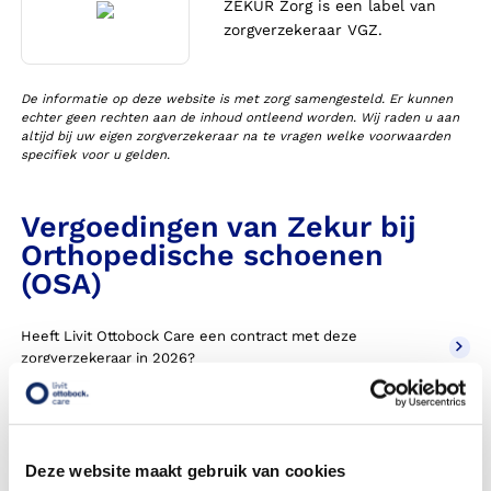
ZEKUR Zorg is een label van
zorgverzekeraar VGZ.
De informatie op deze website is met zorg samengesteld. Er kunnen
echter geen rechten aan de inhoud ontleend worden. Wij raden u aan
altijd bij uw eigen zorgverzekeraar na te vragen welke voorwaarden
specifiek voor u gelden.
Vergoedingen van Zekur bij
Orthopedische schoenen
(OSA)
Heeft Livit Ottobock Care een contract met deze
zorgverzekeraar in 2026?
Krijg ik een vergoeding voor mijn orthopedische schoenen,
ook wel OSA genoemd?
Deze website maakt gebruik van cookies
Moet ik een eigen bijdrage betalen voor orthopedische