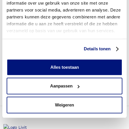
informatie over uw gebruik van onze site met onze
Heb ik vooraf toestemming nodig van mijn
zorgverzekeraar?
partners voor social media, adverteren en analyse. Deze
partners kunnen deze gegevens combineren met andere
Heb ik een verwijsbrief nodig?
informatie die u aan ze heeft verstrekt of die ze hebben
verzameld op basis van uw gebruik van hun services.
Wie mag verbandschoenen voorschrijven?
Kom ik in aanmerking voor een extra paar
Details tonen
verbandschoenen om dagelijks te wisselen?
Wanneer mag ik van mijn zorgverzekeraar een nieuw paar
Alles toestaan
verbandschoenen bestellen (gebruikstermijn)?
Aanpassen
Weigeren