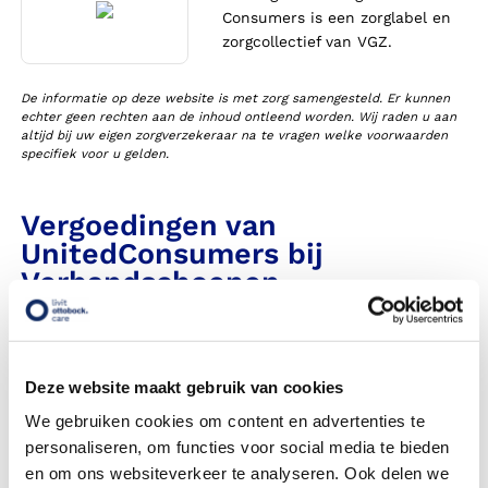
Consumers is een zorglabel en
zorgcollectief van VGZ.
De informatie op deze website is met zorg samengesteld. Er kunnen
echter geen rechten aan de inhoud ontleend worden. Wij raden u aan
altijd bij uw eigen zorgverzekeraar na te vragen welke voorwaarden
specifiek voor u gelden.
Vergoedingen van
UnitedConsumers bij
Verbandschoenen
Heeft Livit Ottobock Care een contract met deze
zorgverzekeraar in 2026?
Deze website maakt gebruik van cookies
Krijg ik een vergoeding voor mijn verbandschoenen?
We gebruiken cookies om content en advertenties te
personaliseren, om functies voor social media te bieden
Moet ik een eigen bijdrage betalen voor verbandschoenen?
en om ons websiteverkeer te analyseren. Ook delen we